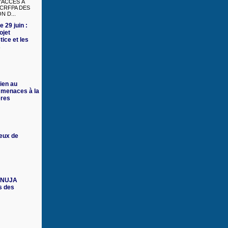
’ACCÈS À
 CRFPA DES
N D...
e 29 juin :
ojet
tice et les
s
ien au
 menaces à la
ères
ieux de
 FNUJA
s des