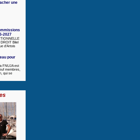
cacher une
ommissions
6-2027
CTIONNELLE
DROIT Bilel
ue d'Artois
eau pour
la FNUJA est
euf membres,
n, qui se
es