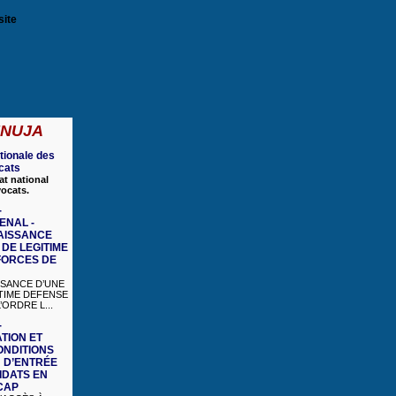
site
 FNUJA
tionale des
cats
at national
vocats.
-
ENAL -
AISSANCE
DE LEGITIME
FORCES DE
SANCE D’UNE
TIME DEFENSE
ORDRE L...
-
TION ET
ONDITIONS
 D’ENTRÉE
IDATS EN
CAP