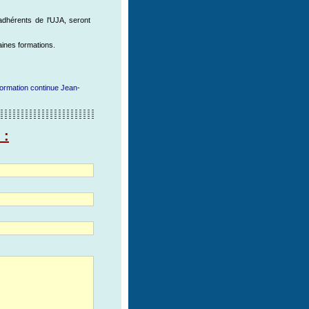
 adhérents de l'UJA, seront
ines formations.
formation continue
Jean-
 :