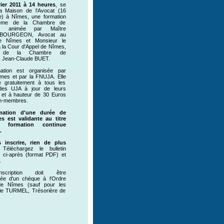
ier 2011 à 14 heures
, se
la Maison de l'Avocat (16
) à Nîmes, une formation
hème de la Chambre de
tion, animée par Maître
 BOURGEON, Avocat au
e Nîmes et Monsieur le
à la Cour d'Appel de Nîmes,
nt de la Chambre de
on, Jean-Claude BUET.
mation est organisée par
îmes et par la FNUJA. Elle
e gratuitement à tous les
es UJA à jour de leurs
, et à hauteur de 30 Euros
on-membres.
mation d'une durée de
es est validante au titre
 formation continue
.
 inscrire, rien de plus
Téléchargez le bulletin
on ci-après (format PDF) et
.
scription doit être
ée d'un chèque à l'Ordre
de Nîmes (sauf pour les
hie TURMEL, Trésorière de