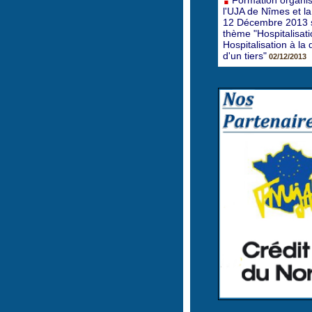
Formation organi
l'UJA de Nîmes et l
12 Décembre 2013 s
thème "Hospitalisatio
Hospitalisation à l
d'un tiers"
02/12/2013