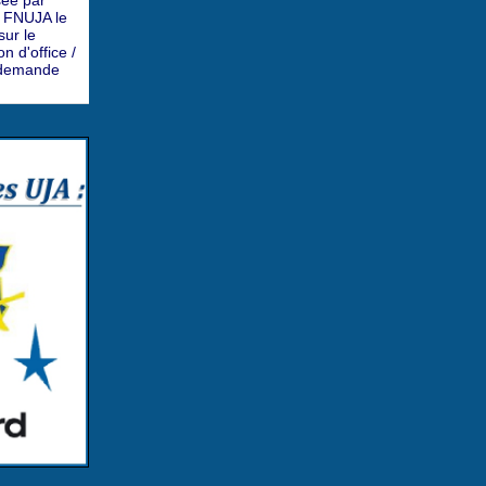
sée par
a FNUJA le
ur le
n d'office /
a demande