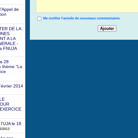
'Appel de
tion
Me notifier l'arrivée de nouveaux commentaires
TER DE LA
EUNES
NT A LA
NERALE -
la FNUJA
Le 28
le thème "La
ice
Février 2014
LE
COUR
 EXERCICE
l'UJA le 18
2/2013