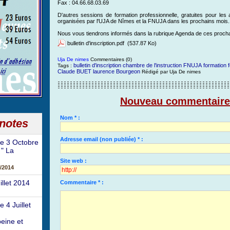
Fax : 04.66.68.03.69
D'autres sessions de formation professionnelle, gratuites pour les
organisées par l'UJA de Nîmes et la FNUJA dans les prochains mois.
Nous vous tiendrons informés dans la rubrique Agenda de ces procha
bulletin d'inscription.pdf
(537.87 Ko)
Uja De nimes
Commentaires (0)
bulletin d'inscription
chambre de l'instruction
FNUJA
formation
Tags :
Claude BUET
laurence Bourgeon
Rédigé par Uja De nimes
Nouveau commentaire
Nom * :
 notes
Adresse email (non publiée) * :
e 3 Octobre
 " La
Site web :
/2014
illet 2014
Commentaire * :
 4 Juillet
eine et