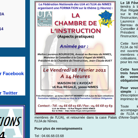
Le 18 Févr
tiendra à 
Rue Régale
UJA
sur le t
l'Instruc
Laurence
Barreau d
14
Conseiller 
Préside
l'Instructi
Cette for
l'UJA de N
est ouvert
membres d
cotisations
pour les n
Cette for
r Facebook
trois heur
de votre
obligatoire
Pour vous
simple :
 Twitter
d'inscripti
imprimez-le
Toute in
accompagn
de l'UJA 
membres de l'UJA), et retournée dans la case Palais d'Anne-Sop
l'UJA de Nîmes.
Pour plus de renseignements
Tel : 04.66.68.03.68