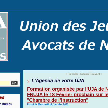
« Précédent
|
Accueil
|
Suivant »
L'Agenda de votre UJA
Formation organisée par l'UJA de N
FNUJA le 18 Février prochain sur l
es
"Chambre de l'Instruction"
re Bureau
Posté le Mercredi 19 Janvier 2011