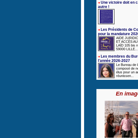
Une victoire doit en 
autre !
Les Présidents de C
pour la mandature 202
AIDE JURIDI
ET ACCÈS AU 
LAÏD 105 bis r
59000 LILLE...
Les membres du Bur
l'année 2026-2027
Le Bureau de 
composé de n
élus pour un a
réunissen...
En imag