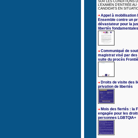
SUR LES CONDITIONS D
L’EXAMEN D’ENTRÉE AU
CANDIDATS EN SITUATIO
Appel à mobilisation l
Ensemble contre un pr
dévastateur pour la jus
libertés fondamentale
Communiqué de sout
magistrat visé par des
suite du procès Fronti
Droits de visite des l
privation de libertés
Mois des fiertés : la
engagée pour les droit
personnes LGBTQIA+