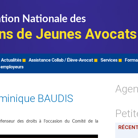
tion Nationale des
ns de Jeunes Avocats
Actualités
Assistance Collab / Élève-Avocat
Services
Forma
 employeurs
Age
ominique BAUDIS
Peti
enseur des droits à l'occasion du Comité de la
RÉCEN