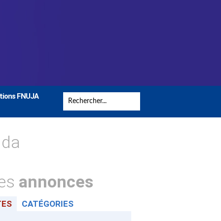
tions FNUJA
nda
tes
annonces
TES
CATÉGORIES