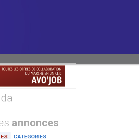
nda
tes
annonces
TES
CATÉGORIES