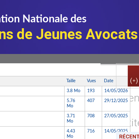
tion Nationale des
ns de Jeunes Avocats
Taille
Vues
Date
3.8 Mo
193
14/05/2026
Age
5.76
407
29/12/2025
Mo
3.71
708
27/05/2025
Peti
Mo
4.43
716
14/05/2025
RÉCEN
Mo