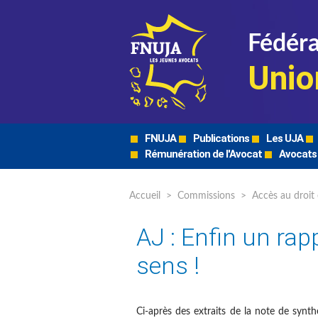
Fédéra
Unio
FNUJA
Publications
Les UJA
Rémunération de l'Avocat
Avocats
Accueil
>
Commissions
>
Accès au droit 
AJ : Enfin un ra
sens !
Ci-après des extraits de la note de synt