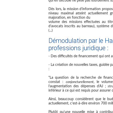
qui en découle ne pèse pas lourdement su
Dès lors, la mission d’information propo
niveau maximal atteint actuellement 
majoration, en fonction du
volume des missions effectuées au titr
d’avocats inscrits au barreau), système 
(...)
Démodulation par le Ha
professions juridique :
- Des difficultés de financement qui ont 
- La création de nouvelles taxes, guidée p
:
"La question de la recherche de finan
constat :
conjoncturellement
, le volume
l’augmentation des dépenses d’AJ ;
str
inférieur à ce qui est requis pour assurer 
Ainsi, beaucoup considèrent que le budg
actuellement, c’est-à-dire environ 700 mil
Plutôt qu’une nouvelle mise à contribu