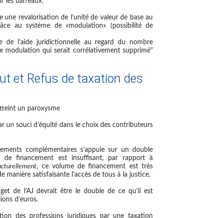
r les barreaux.
se une
revalorisation de l’unité de valeur de base au
grâce au système de «modulation»
(possibilité de
e de l’aide juridictionnelle au regard du nombre
de modulation qui serait corrélativement supprimé"
ut et Refus de taxation des
atteint un paroxysme
ar un souci d’équité dans le choix des contributeurs
cements complémentaires s’appuie sur un double
 de financement est insuffisant, par rapport à
ucturellement
, ce volume de financement est très
de manière satisfaisante l’accès de tous à la justice.
et de l’AJ devrait être le double de ce qu’il est
lions d’euros.
tion des professions juridiques par une taxation