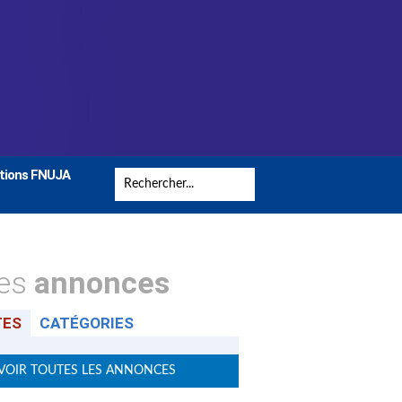
tions FNUJA
tes
annonces
TES
CATÉGORIES
VOIR TOUTES LES ANNONCES