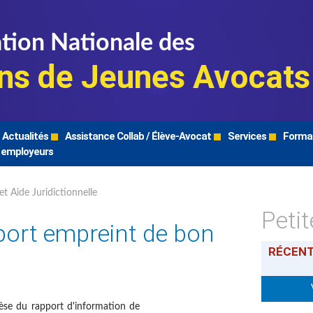
tion Nationale des
ns de Jeunes Avocats
Actualités
Assistance Collab / Élève-Avocat
Services
Forma
 employeurs
et Aide Juridictionnelle
Peti
pport empreint de bon
RÉCEN
hèse du rapport d'information de