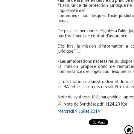
- limite de la mise en œuvre du principe de
"’L'assurance de protection juridique ne
importante des
contentieux pour lesquels l’aide juridict
pénal).
De plus, les personnes éligibles à l’aide ju
pas forcément de contrat d’assurance.
Dès lors, la mission d’information a éc
juridique." (...)
- Les améliorations nécessaires du disposit
La mission propose donc de renforcer l
connaissance des litiges pour lesquels ils s
La déclaration de sinistre devrait donc ê
les BAJ et les assureurs devrait être mis e
Note de synthèse, téléchargeable ci-après
Note de Synthèse.pdf
(124.23 Ko)
Mercredi 9 Juillet 2014