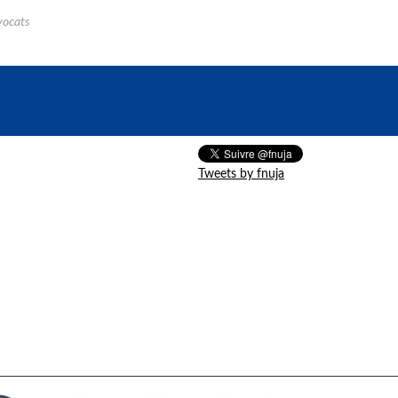
vocats
Tweets by fnuja