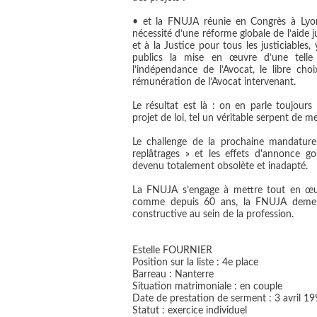
• et la FNUJA réunie en Congrès à Ly
nécessité d’une réforme globale de l’aide j
et à la Justice pour tous les justiciables
publics la mise en œuvre d’une telle 
l’indépendance de l’Avocat, le libre choi
rémunération de l’Avocat intervenant.
Le résultat est là : on en parle toujour
projet de loi, tel un véritable serpent de me
Le challenge de la prochaine mandature
replâtrages » et les effets d'annonce 
devenu totalement obsolète et inadapté.
La FNUJA s’engage à mettre tout en œuv
comme depuis 60 ans, la FNUJA demeur
constructive au sein de la profession.
Estelle FOURNIER
Position sur la liste : 4e place
Barreau : Nanterre
Situation matrimoniale : en couple
Date de prestation de serment : 3 avril 1
Statut : exercice individuel