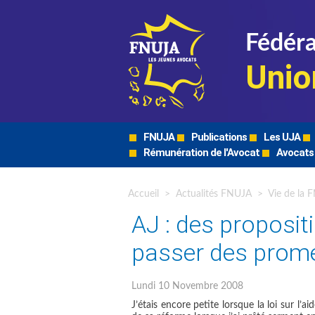
Fédéra
Unio
FNUJA
Publications
Les UJA
Rémunération de l'Avocat
Avocats
Accueil
>
Actualités FNUJA
>
Vie de la 
AJ : des proposi
passer des prom
Lundi 10 Novembre 2008
J’étais encore petite lorsque la loi sur l’a