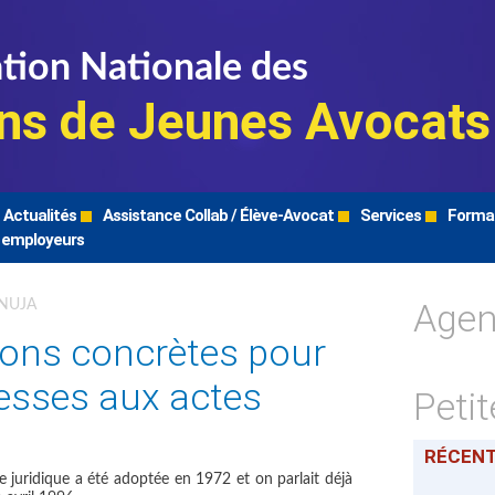
tion Nationale des
ns de Jeunes Avocats
Actualités
Assistance Collab / Élève-Avocat
Services
Forma
 employeurs
Age
FNUJA
tions concrètes pour
esses aux actes
Peti
RÉCEN
ide juridique a été adoptée en 1972 et on parlait déjà