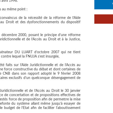
 avril 1996.
s au même point :
onvaincus de la nécessité de la réforme de l’Aide
s au Droit et des dysfonctionnements du dispositif
8 décembre 2000, posant le principe d’une réforme
idictionnelle et de l’Accès au Droit et à la Justice,
 sénateur DU LUART d’octobre 2007 qui ne tient
contre lequel la FNUJA s’est insurgée,
é faits sur l’Aide Juridictionnelle et de l’Accès au
e force constructive du débat et dont certaines de
 le CNB dans son rapport adopté le 9 février 2008
aires exclusifs d’un quelconque désengagement de
uridictionnelle et de l’Accès au Droit le 30 janvier
ce de concertation et de propositions effectives de
restés force de proposition afin de permettre la mise
refonte du système allant même jusqu’à essayer de
le budget de l’Etat afin de faciliter l’aboutissement