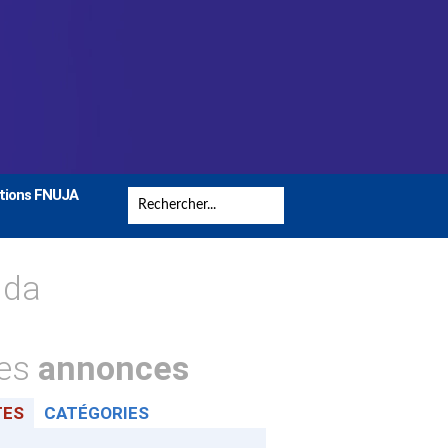
tions FNUJA
nda
tes
annonces
TES
CATÉGORIES