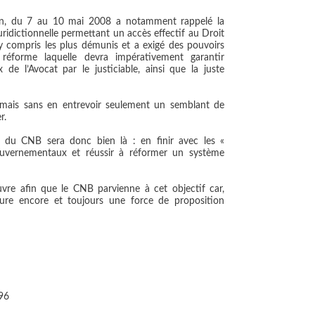
on, du 7 au 10 mai 2008 a notamment rappelé la
uridictionnelle permettant un accès effectif au Droit
, y compris les plus démunis et a exigé des pouvoirs
réforme laquelle devra impérativement garantir
x de l’Avocat par le justiciable, ainsi que la juste
s mais sans en entrevoir seulement un semblant de
r.
 du CNB sera donc bien là : en finir avec les «
gouvernementaux et réussir à réformer un système
re afin que le CNB parvienne à cet objectif car,
e encore et toujours une force de proposition
996