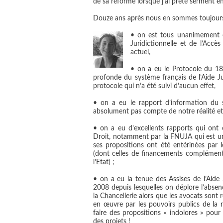
de sa réforme lorsque j’ai prêté serment en
Douze ans après nous en sommes toujour
• on est tous unanimement c
Juridictionnelle et de l’Accè
actuel,
• on a eu le Protocole du 1
profonde du système français de l’Aide Jur
protocole qui n’a été suivi d’aucun effet,
• on a eu le rapport d’information du
absolument pas compte de notre réalité et 
• on a eu d’excellents rapports qui ont ét
Droit, notamment par la FNUJA qui est un
ses propositions ont été entérinées par
(dont celles de financements complément
l’Etat) ;
• on a eu la tenue des Assises de l’Aide J
2008 depuis lesquelles on déplore l’absen
la Chancellerie alors que les avocats sont 
en œuvre par les pouvoirs publics de la 
faire des propositions « indolores » pour 
des projets !