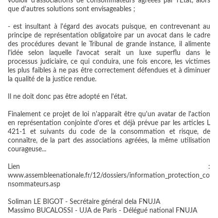
vouloir d'associations de consommateurs agréées par l'Etat, alors
que d'autres solutions sont envisageables ;
-
est insultant à l'égard des avocats puisque, en contrevenant au
principe de représentation obligatoire par un avocat dans le cadre
des procédures devant le Tribunal de grande instance, il alimente
l'idée selon laquelle l'avocat serait un luxe superflu dans le
processus judiciaire, ce qui conduira, une fois encore, les victimes
les plus faibles à ne pas être correctement défendues et à diminuer
la qualité de la justice rendue.
Il ne doit donc pas être adopté en l'état.
Finalement ce projet de loi n'apparaît être qu'un avatar de l'action
en représentation conjointe d'ores et déjà prévue par les articles L
421-1 et suivants du code de la consommation et risque, de
connaître, de la part des associations agréées, la même utilisation
courageuse...
Lien :
www.assembleenationale.fr/12/dossiers/information_protection_co
nsommateurs.asp
Soliman LE BIGOT - Secrétaire général dela FNUJA
Massimo BUCALOSSI - UJA de Paris - Délégué national FNUJA