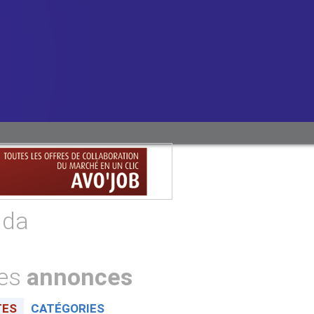
nda
tes
annonces
TES
CATÉGORIES