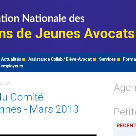
tion Nationale des
ns de Jeunes Avocats
Actualités
Assistance Collab / Élève-Avocat
Services
Forma
 employeurs
Age
FNUJA
du Comité
ennes - Mars 2013
Peti
RÉCEN