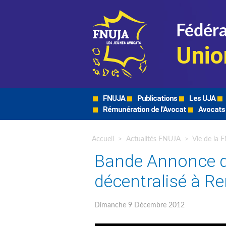
Fédéra
Unio
FNUJA
Publications
Les UJA
Rémunération de l'Avocat
Avocats
Accueil
>
Actualités FNUJA
>
Vie de la 
Bande Annonce 
décentralisé à R
Dimanche 9 Décembre 2012