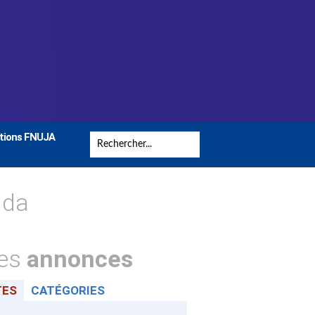
tions FNUJA
nda
tes
annonces
TES
CATÉGORIES