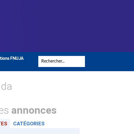
tions FNUJA
nda
tes
annonces
TES
CATÉGORIES