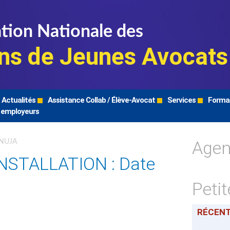
tion Nationale des
ns de Jeunes Avocats
Actualités
Assistance Collab / Élève-Avocat
Services
Forma
 employeurs
Age
FNUJA
NSTALLATION : Date
Peti
RÉCEN