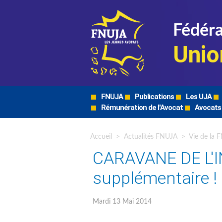
Fédéra
Unio
FNUJA
Publications
Les UJA
Rémunération de l'Avocat
Avocats
Accueil
>
Actualités FNUJA
>
Vie de la 
CARAVANE DE L'I
supplémentaire !
Mardi 13 Mai 2014