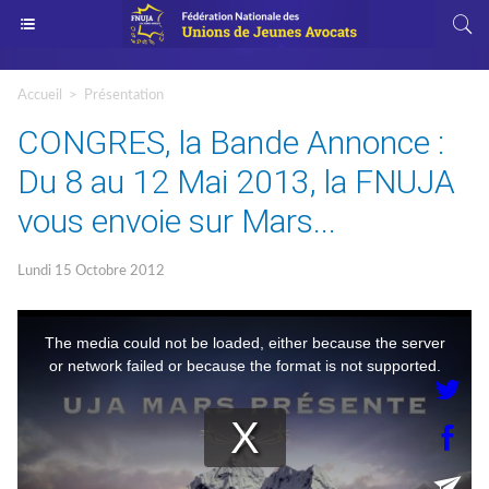
Accueil
>
Présentation
CONGRES, la Bande Annonce :
Du 8 au 12 Mai 2013, la FNUJA
vous envoie sur Mars...
Lundi 15 Octobre 2012