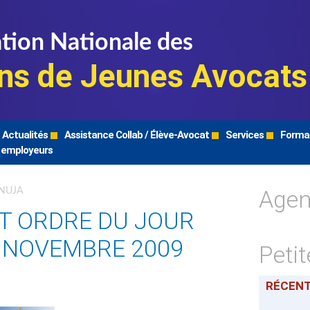
tion Nationale des
ns de Jeunes Avocats
Actualités
Assistance Collab / Élève-Avocat
Services
Forma
 employeurs
Age
FNUJA
T ORDRE DU JOUR
7 NOVEMBRE 2009
Peti
RÉCEN