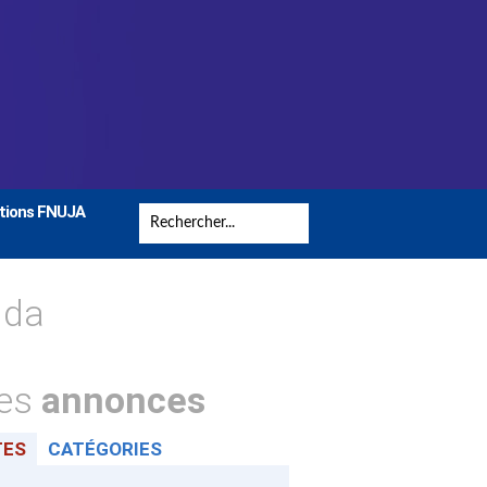
tions FNUJA
nda
tes
annonces
TES
CATÉGORIES