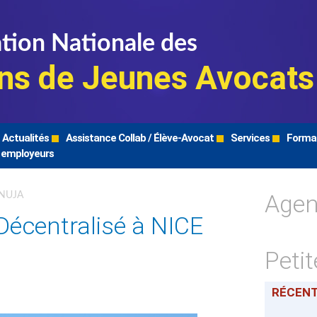
tion Nationale des
ns de Jeunes Avocats
Actualités
Assistance Collab / Élève-Avocat
Services
Forma
 employeurs
Age
FNUJA
Décentralisé à NICE
Peti
RÉCEN