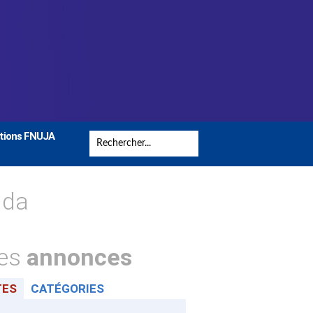
tions FNUJA
nda
tes
annonces
TES
CATÉGORIES