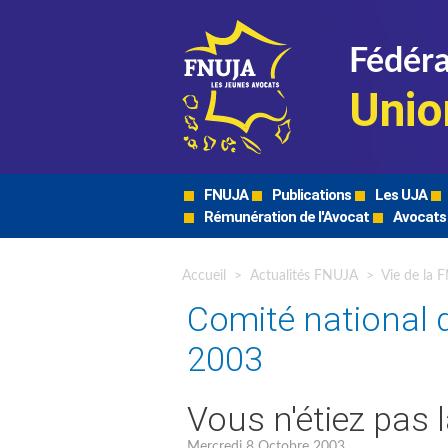
Fédéra
Unio
FNUJA
Publications
Les UJA
Rémunération de l'Avocat
Avocats
Accueil
>
Actualités FNUJA
>
Vie de la 
Comité national 
2003
Vous n'étiez pas 
Mercredi 8 Octobre 2003