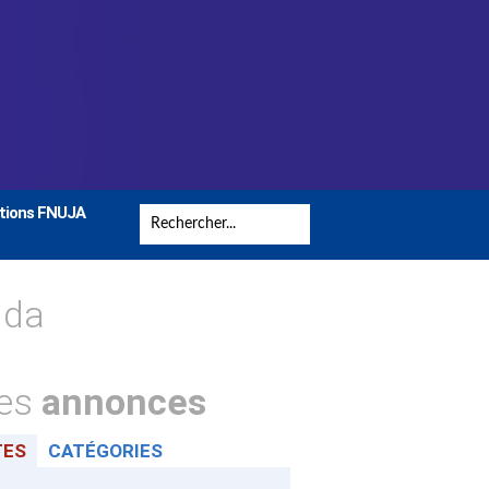
tions FNUJA
nda
tes
annonces
TES
CATÉGORIES