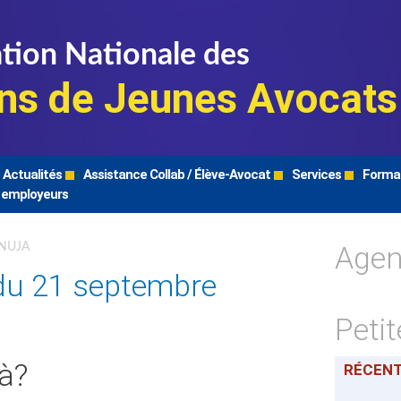
tion Nationale des
ns de Jeunes Avocats
Actualités
Assistance Collab / Élève-Avocat
Services
Forma
 employeurs
Age
FNUJA
du 21 septembre
Peti
là?
RÉCEN