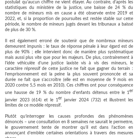
postulat qu’aucun chiffre ne vient étayer. Au contraire, d’après les
statistiques du ministère de la justice, une baisse de 24 % du
nombre de mineurs mis en cause a été observée entre 2019 et
2022, et, si la proportion de poursuites est restée stable sur cette
période, le nombre de mineurs jugés devant les tribunaux a baissé
de plus de 30 %.
Il est également erroné de soutenir que de nombreux mineurs
demeurent impunis : le taux de réponse pénale à leur égard est de
plus de 90% ; elle intervient donc de manière plus systématique
mais aussi plus vite que pour les majeurs. De plus, contrairement à
l’idée véhiculée d’une justice laxiste vis à vis des mineurs, le
caractère répressif de cette justice ne fait que gagner du terrain :
l’emprisonnement est la peine la plus souvent prononcée et sa
durée ne fait que s’accroître (elle est en moyenne de 9 mois en
2020 contre 5,5 mois en 2010). Ces chiffres ont pour conséquence
er
une hausse de 19 % du nombre d’enfants détenus entre le 1
er
janvier 2023 (614) et le 1
janvier 2024 (732) et illustrent les
limites de ce modèle répressif.
Plutôt qu‘interroger les causes profondes des phénomènes
dénoncés – une consultation en 8 semaines ne saurait le permettre,
le gouvernement tente de montrer qu’il est dans l’action en
annonçant d’emblée certaines orientations à travers des mesures