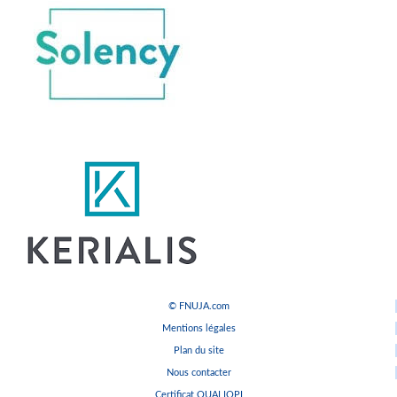
© FNUJA.com
Mentions légales
Plan du site
Nous contacter
Certificat QUALIOPI