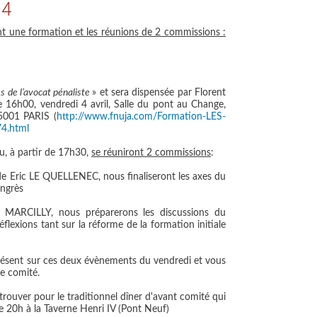
14
ront une formation et les réunions de 2 commissions :
es de l’avocat pénaliste
» et sera dispensée par Florent
h00, vendredi 4 avril, Salle du pont au Change,
5001 PARIS (
http://www.fnuja.com/Formation-LES-
4.html
au, à partir de 17h30,
se réuniront 2 commissions
:
de Eric LE QUELLENEC, nous finaliseront les axes du
ongrès
MARCILLY, nous préparerons les discussions du
éflexions tant sur la réforme de la formation initiale
ésent sur ces deux évènements du vendredi et vous
e comité.
trouver pour le traditionnel dîner d'avant comité qui
de 20h à la Taverne Henri IV (Pont Neuf)