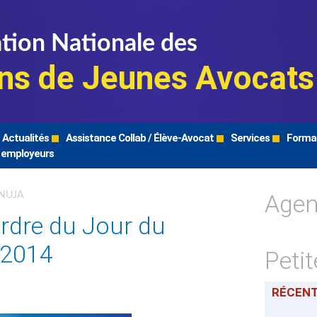
tion Nationale des
ns de Jeunes Avocats
Actualités
Assistance Collab / Élève-Avocat
Services
Forma
 employeurs
Age
FNUJA
rdre du Jour du
 2014
Peti
RÉCEN