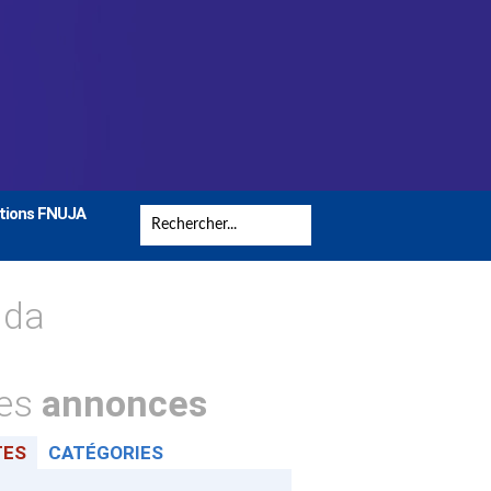
tions FNUJA
nda
tes
annonces
TES
CATÉGORIES