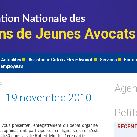
tion Nationale des
ns de Jeunes Avocats
Actualités
Assistance Collab / Élève-Avocat
Services
Forma
 employeurs
Age
A
di 19 novembre 2010
Peti
RÉCEN
e vous présenter l'enregistrement du débat organisé
uphinat ont participé est en ligne. Celui-ci s'est
h30 dans la salle Robert Montel. 1ere partie :