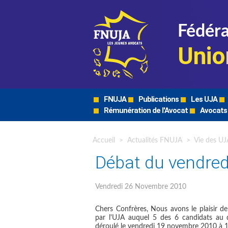
Fédéra
Unio
FNUJA
Publications
Les UJA
Rémunération de l'Avocat
Avocats
Accueil
>
Actualités FNUJA
>
Vie des UJ
Débat du vendre
Vendredi 26 Novembre 2010
Chers Confrères, Nous avons le plaisir d
par l'UJA auquel 5 des 6 candidats au da
déroulé le vendredi 19 novembre 2010 à 14