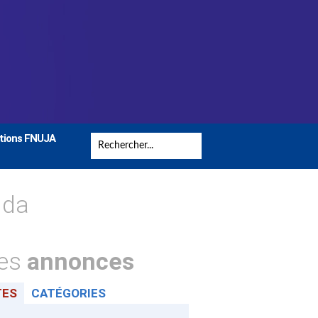
tions FNUJA
nda
tes
annonces
TES
CATÉGORIES