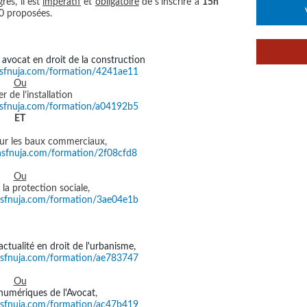
rès, il est
impératif
et
obligatoire
de s’inscrire à
15h
 10 proposées.
 avocat en droit de la construction
nsfnuja.com/formation/4241ae11
Ou
er de l’installation
nsfnuja.com/formation/a04192b5
ET
sur les baux commerciaux,
nsfnuja.com/formation/2f08cfd8
Ou
e la protection sociale,
nsfnuja.com/formation/3ae04e1b
ctualité en droit de l'urbanisme,
nsfnuja.com/formation/ae783747
Ou
 numériques de l'Avocat
,
nsfnuja.com/formation/ac47b419