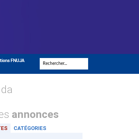
tions FNUJA
nda
tes
annonces
TES
CATÉGORIES