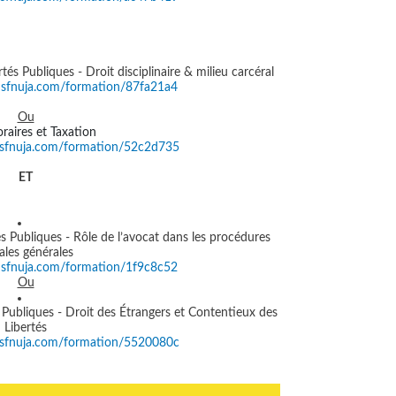
rtés Publiques - Droit disciplinaire & milieu carcéral
nsfnuja.com/formation/87fa21a4
Ou
raires et Taxation
nsfnuja.com/formation/52c2d735
ET
és Publiques - Rôle de l’avocat dans les procédures
ales générales
nsfnuja.com/formation/1f9c8c52
Ou
s Publiques - Droit des Étrangers et Contentieux des
Libertés
nsfnuja.com/formation/5520080c