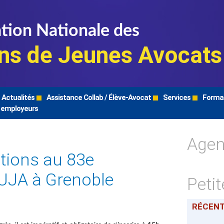
tion Nationale des
ns de Jeunes Avocats
Actualités
Assistance Collab / Élève-Avocat
Services
Forma
 employeurs
Age
ations au 83e
UJA à Grenoble
Peti
RÉCEN