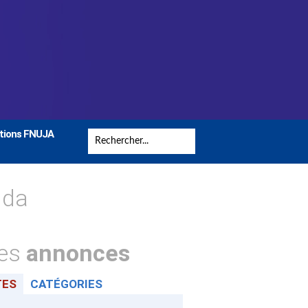
tions FNUJA
nda
tes
annonces
TES
CATÉGORIES