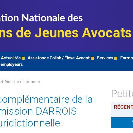
tion Nationale des
ns de Jeunes Avocats
Actualités
Assistance Collab / Élève-Avocat
Services
Forma
 employeurs
et Aide Juridictionnelle
Peti
complémentaire de la
RÉCEN
mission DARROIS
uridictionnelle