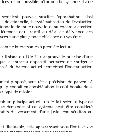
ctrices d’une possible réforme du système d’aide
 semblent pouvoir susciter l’approbation,
ainsi
juridictionnelle, la systématisation de l’évaluation
ctionnelle de toute nouvelle loi ou encore la création
lièrement celui relatif au délai de délivrance des
rmettre une plus grande efficience du système.
 comme intéressantes à première lecture.
ateur Roland du LUART « approuve le principe d’une
ue le nouveau dispositif permette de corriger le
passé, du barème actuel permettant l’indemnisation
lement proposé, sans réelle précision, de parvenir à
qui prendrait en considération le coût horaire de la
ar type de mission.
nir un principe actuel : un forfait selon le type de
e se demander si ce système peut être considéré
atifs du versement d’une juste rémunération au
nt discutable
, celle apparaissant sous l’intitulé «
la