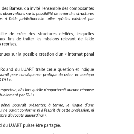
l des Barreaux a invité l’ensemble des composantes
rs observations sur la possibilité de créer des structures
à l’aide juridictionnelle telles qu’elles existent par
lité de créer des structures dédiées, lesquelles
x fins de traiter les missions relevant de l’aide
s reprises.
enues sur la possible création d’un « Internat pénal
 Roland du LUART traite cette question et indique
aurait pour conséquence pratique de créer, en quelque
à l’AJ
».
erspective, dès lors qu’elle n’apporterait aucune réponse
ctuellement par l’AJ
».
t pénal pourrait présenter, à terme, le risque d’une
i ne parait conforme ni à l’esprit de cette profession, ni
mbre d’avocats aujourd’hui
».
nd du LUART puisse être partagée.