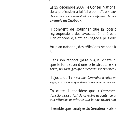
Le 15 décembre 2007, le Conseil Nationa
de la profession à lui faire connaître «
leu
d’exercice de conseil et de défense dédiées 
exemple au Québec
».
Il convient de souligner que la possibi
regrouperaient des avocats rémunérés au
juridictionnelle, a été envisagée à plusieur
Au plan national, des réflexions se sont t
».
Dans son rapport (page 65), le Sénateur
que la fondation d’une telle structure «
sorte, un sous-groupe d’avocats spécialistes 
Il ajoute qu’il «
n’est pas favorable à cette p
significative à la question financière posée a
En outre, il considère que «
l’interna
‘fonctionnarisation’ de certains avocats, ce qu
aux attentes exprimées par le plus grand no
Il semble que l’analyse du Sénateur Rola