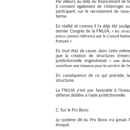
Par ailleurs,
au-delà du financement de tell
il convient également de s’interroger su
participant, sur le recrutement de ceux-
terme
.
En réalité et comme il l’a déjà été soulig
dernier Congrès de la FNUJA, «
les stru
prises comme référence par le Conseil Natio
français
».
En tout état de cause, dans cette même mo
que la création de structures d’exer
juridictionnelle engendrerait «
une divi
constituer une impasse pour la carrière de l’a
En conséquence de ce qui précède, la 
structures.
La FNUJA n’est pas favorable à l’instau
défense dédiées à l’aide juridictionnelle.
C. Sur le Pro Bono
Le système dit du Pro Bono n’a
jamais f
évoqué.