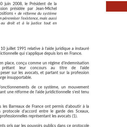
0 juin 2008, le Président de la
sion présidée par Jean-Michel
sitions «
de réforme du système
en pérenniser l’existence, mais aussi
 au droit et à la justice tout en
0 juillet 1991 relative à l’aide juridique a instauré
dictionnelle qui s’applique depuis lors en France.
 en place, conçu comme un régime d’indemnisation
s prêtant leur concours au titre de l’aide
it peser sur les avocats, et partant sur la profession
arge insupportable.
ysfonctionnements de ce système, un mouvement
nt une réforme de l’aide juridictionnelle s’est tenu
s les Barreaux de France ont permis d’aboutir à la
 protocole d’accord entre le garde des Sceaux,
 professionnelles représentant les avocats (1).
ts pris par les pouvoirs publics dans ce protocole