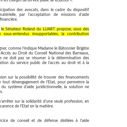
t les charges du service public de la justice
».
ticipation des avocats, dans le cadre du dispositif
atérielle, par l’acceptation de missions d’aide
financière.
,
le Sénateur Roland du LUART propose, sous des
e sous-entendus insupportables, la contribution
ligner, comme l’indique Madame le Bâtonnier Brigitte
ccès au Droit du Conseil National des Barreaux,
lle ne doit pas se résumer à la détermination des
stion du service public de l’accès au droit et à la
xion sur la possibilité de trouver des financements
 tout désengagement de l’Etat, pour permettre la
 système d’aide juridictionnelle, la solution ne
s.
’arrêter sur la solidarité d’une seule profession, en
 carence de l’Etat en la matière.
rcice de conseil et de défense dédiées à l’aide