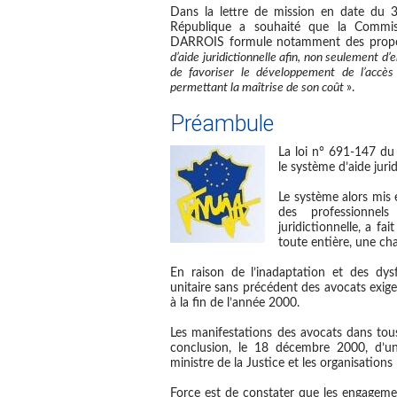
Dans la lettre de mission en date du 3
République a souhaité que la Commis
DARROIS formule notamment des propo
d’aide juridictionnelle afin, non seulement d’
de favoriser le développement de l’accès
permettant la maîtrise de son coût
».
Préambule
La loi n° 691-147 du 1
le système d’aide juri
Le système alors mis
des professionnel
juridictionnelle, a fa
toute entière, une ch
En raison de l’inadaptation et des d
unitaire sans précédent des avocats exigea
à la fin de l’année 2000.
Les manifestations des avocats dans tou
conclusion, le 18 décembre 2000, d’un
ministre de la Justice et les organisations
Force est de constater que
les engagemen