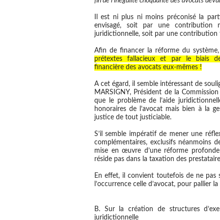
fin de l’inégalité choquante des avocats devan
Il est ni plus ni moins préconisé la par
envisagé, soit par une contribution m
juridictionnelle, soit par une contribution 
Afin de financer la réforme du système
prétextes fallacieux et par le biais d
financière des avocats eux-mêmes !
A cet égard, il semble intéressant de sou
MARSIGNY, Président de la Commission A
que le problème de l’aide juridictionne
honoraires de l’avocat mais bien à la ge
justice de tout justiciable.
S’il semble impératif de mener une réfle
complémentaires, exclusifs néanmoins de
mise en œuvre d’une réforme profonde du
réside pas dans la taxation des prestataire
En effet, il convient toutefois de ne pas s
l’occurrence celle d’avocat, pour pallier la
B. Sur la création de structures d’exe
juridictionnelle