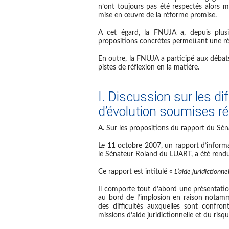
n’ont toujours pas été respectés
alors mê
mise en œuvre de la réforme promise.
A cet égard,
la FNUJA a, depuis plusi
propositions concrètes permettant une réf
En outre, la FNUJA a participé aux débats 
pistes de réflexion en la matière.
I. Discussion sur les di
d’évolution soumises 
A. Sur les propositions du rapport du S
Le 11 octobre 2007, un rapport d’informat
le Sénateur Roland du LUART, a été rendu 
Ce rapport est intitulé «
L’aide juridictionn
Il comporte tout d’abord une présentati
au bord de l’implosion en raison notam
des difficultés auxquelles sont confro
missions d’aide juridictionnelle et du risq