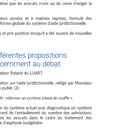
me que les avocats n’ont eu de cesse d’exiger la
eurs années et à maintes reprises, formulé des
orme globale du système d’aide juridictionnelle.
et pris position lorsqu’il a été soumis de nouvelles
fférentes propositions
récemment au débat
énateur Roland du LUART
ion sur l’aide juridictionnelle, rédigé par Monsieur
public (2).
elle : réformer un système à bout de souffle
».
on du système actuel puis diagnostique un système
ment de l’emballement du nombre des admissions,
ntés les avocats dans le cadre du traitement des
ue d’asphyxie budgétaire.