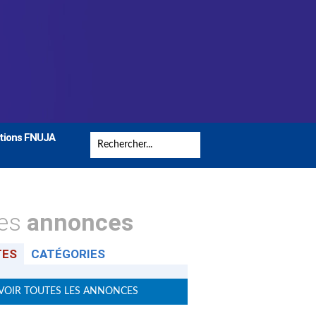
tions FNUJA
tes
annonces
TES
CATÉGORIES
VOIR TOUTES LES ANNONCES