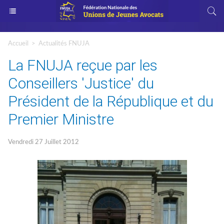
Accueil
>
Actualités FNUJA
La FNUJA reçue par les
Conseillers 'Justice' du
Président de la République et du
Premier Ministre
Vendredi 27 Juillet 2012