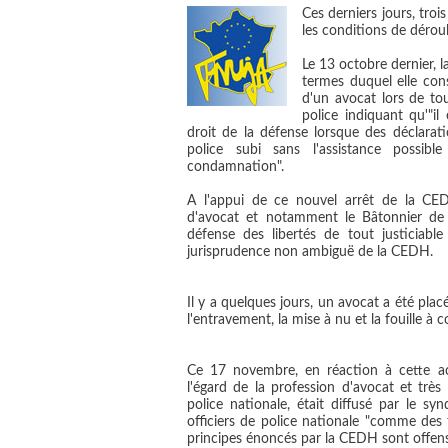
Ces derniers jours, troi
les conditions de dérou
Le 13 octobre dernier,
termes duquel elle cons
d'un avocat lors de to
police indiquant qu'"il
droit de la défense lorsque des déclarati
police subi sans l'assistance possib
condamnation".
A l'appui de ce nouvel arrêt de la CEDH
d'avocat et notamment le Bâtonnier de
défense des libertés de tout justiciabl
jurisprudence non ambiguë de la CEDH.
Il y a quelques jours, un avocat a été plac
l'entravement, la mise à nu et la fouille à c
Ce 17 novembre, en réaction à cette ac
l'égard de la profession d'avocat et très
police nationale, était diffusé par le syn
officiers de police nationale "comme des
principes énoncés par la CEDH sont offens