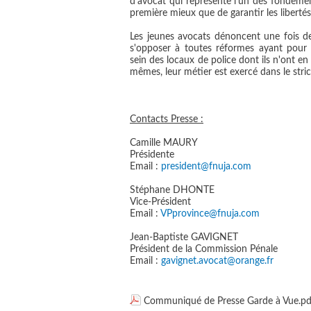
d'avocat qui représente l'un des fondeme
première mieux que de garantir les libertés
Les jeunes avocats dénoncent une fois de 
s'opposer à toutes réformes ayant pour o
sein des locaux de police dont ils n'ont en 
mêmes, leur métier est exercé dans le strict
Contacts Presse :
Camille MAURY
Présidente
Email :
president@fnuja.com
Stéphane DHONTE
Vice-Président
Email :
VPprovince@fnuja.com
Jean-Baptiste GAVIGNET
Président de la Commission Pénale
Email :
gavignet.avocat@orange.fr
Communiqué de Presse Garde à Vue.pd