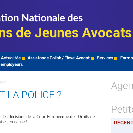
tion Nationale des
ns de Jeunes Avocats
Actualités
Assistance Collab / Élève-Avocat
Services
Forma
 employeurs
Age
sse
 LA POLICE ?
Peti
e les décisions de la Cour Européenne des Droits de
RÉCEN
ises en cause !