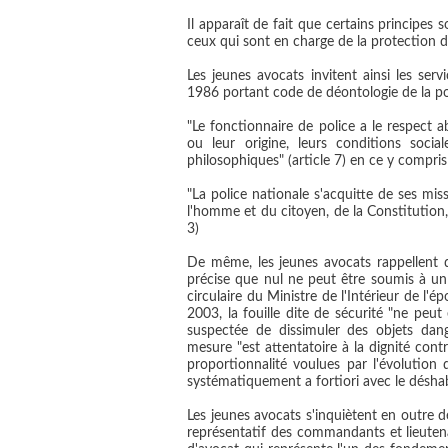
Il apparaît de fait que certains principes 
ceux qui sont en charge de la protection d
Les jeunes avocats invitent ainsi les ser
1986 portant code de déontologie de la po
"Le fonctionnaire de police a le respect a
ou leur origine, leurs conditions social
philosophiques" (article 7) en ce y compri
"La police nationale s'acquitte de ses mis
l'homme et du citoyen, de la Constitution, 
3)
De même, les jeunes avocats rappellent q
précise que nul ne peut être soumis à u
circulaire du Ministre de l'Intérieur de 
2003, la fouille dite de sécurité "ne peu
suspectée de dissimuler des objets dan
mesure "est attentatoire à la dignité con
proportionnalité voulues par l'évolution 
systématiquement a fortiori avec le déshab
Les jeunes avocats s'inquiètent en outre de
représentatif des commandants et lieutena