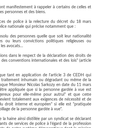
sont manifestement à rappeler à certains de celles et
es personnes et des biens.
vices de police à la relecture du décret du 18 mars
lice nationale qui précise notamment que :
bsolu des personnes quelle que soit leur nationalité
es ou leurs convictions politiques religieuses ou
s les avocats…
sions dans le respect de la déclaration des droits de
des conventions internationales et des lois" (article
ue tant en application de l'article 3 de CEDH qui
n traitement inhumain ou dégradant ou même de la
l'époque Monsieur Nicolas Sarkozy en date du 11 mars
t être appliquée que si la personne gardée à vue est
gereux pour elle-même pour autrui" et que cette
trevient totalement aux exigences de nécessité et de
du droit interne et européen" si elle est "pratiquée
illage de la personne gardée à vue".
 la haine ainsi distillée par un syndicat se déclarant
nts de services de police à l'égard de la profession