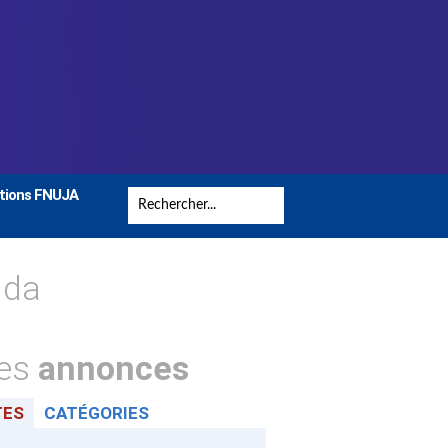
tions FNUJA
nda
tes
annonces
TES
CATÉGORIES