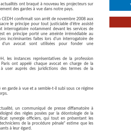
s actualités ont braqué à nouveau les projecteurs sur
lement des gardes à vue dans notre pays.
 la CEDH confirmait son arrêt de novembre 2008 aux
acre le principe pour tout justiciable d'être assisté
ut interrogatoire notamment devant les services de
 est en principe porté une atteinte irrémédiable au
ons incriminantes faites lors d'un interrogatoire de
le d'un avocat sont utilisées pour fonder une
, les instances représentatives de la profession
 Paris ont appelé chaque avocat en charge de la
e à user auprès des juridictions des termes de la
é en garde à vue et a semble-t-il subi sous ce régime
orps.
tualité, un communiqué de presse diffamatoire à
 éloigné des règles posées par la déontologie de la
dicat synergie officiers, qui tout en présentant les
 techniciens de la procédure pénale" estime que les
ants à leur égard.