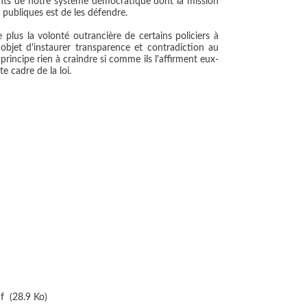
nts de notre système démocratique dont la mission
 publiques est de les défendre.
plus la volonté outrancière de certains policiers à
bjet d'instaurer transparence et contradiction au
principe rien à craindre si comme ils l'affirment eux-
e cadre de la loi.
f
(28.9 Ko)