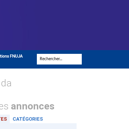
tions FNUJA
nda
tes
annonces
TES
CATÉGORIES