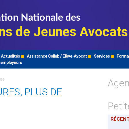
tion Nationale des
ns de Jeunes Avocats
Actualités
Assistance Collab / Élève-Avocat
Services
Forma
 employeurs
Age
sse
RES, PLUS DE
Peti
RÉCEN