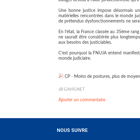
budget dévolu à l’aide juridictionnelle qu’il 
Une bonne justice impose désormais une 
matérielles rencontrées dans le monde judi
de prétendus dysfonctionnements ne serait, 
En l’état, la France classée au 35ème rang
ne saurait être considérée plus longtem
aux besoins des justiciables.
C’est pourquoi la FNUJA entend manifeste
monde judiciaire.
CP - Moins de postures, plus de moyen
JB GAVIGNET
Ajouter un commentaire
NOUS SUIVRE