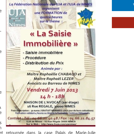
e
–
e
e
A
e
s
n
t retournée dans la case Palais de Marie-Julie