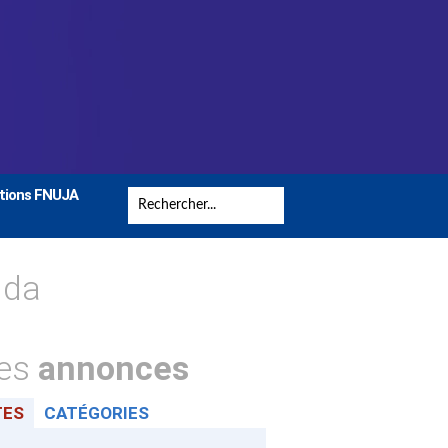
tions FNUJA
nda
tes
annonces
TES
CATÉGORIES