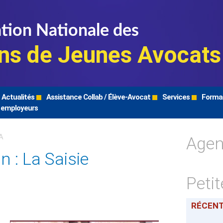
tion Nationale des
ns de Jeunes Avocats
Actualités
Assistance Collab / Élève-Avocat
Services
Forma
 employeurs
Age
A
 : La Saisie
Peti
RÉCEN