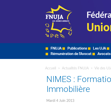
Fédéra
Unio
FNUJA
Publications
Les UJA
Rémunération de l'Avocat
Avocats
Accueil
>
Actualités FNUJA
>
Vie des UJ
NIMES : Formation
Immobilière
Mardi 4 Juin 2013