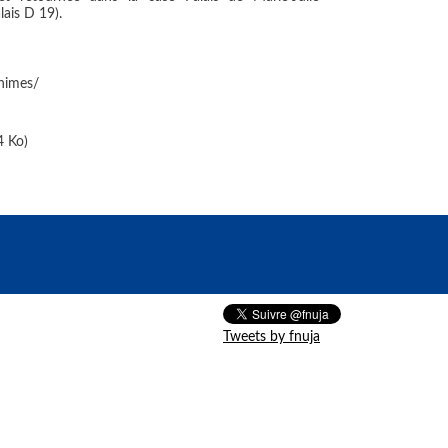
ais D 19).
nimes/
4 Ko)
Tweets by fnuja