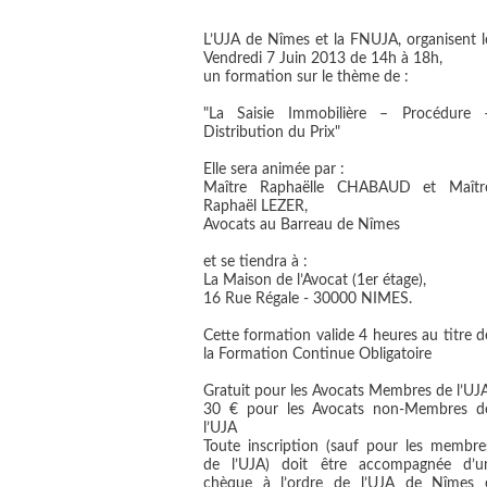
L’UJA de Nîmes et la FNUJA, organisent l
Vendredi 7 Juin 2013 de 14h à 18h,
un formation sur le thème de :
"La Saisie Immobilière – Procédure 
Distribution du Prix"
Elle sera animée par :
Maître Raphaëlle CHABAUD et Maîtr
Raphaël LEZER,
Avocats au Barreau de Nîmes
et se tiendra à :
La Maison de l’Avocat (1er étage),
16 Rue Régale - 30000 NIMES.
Cette formation valide 4 heures au titre d
la Formation Continue Obligatoire
Gratuit pour les Avocats Membres de l’UJ
30 € pour les Avocats non­‐Membres d
l’UJA
Toute inscription (sauf pour les membre
de l’UJA) doit être accompagnée d’u
chèque à l’ordre de l’UJA de Nîmes e