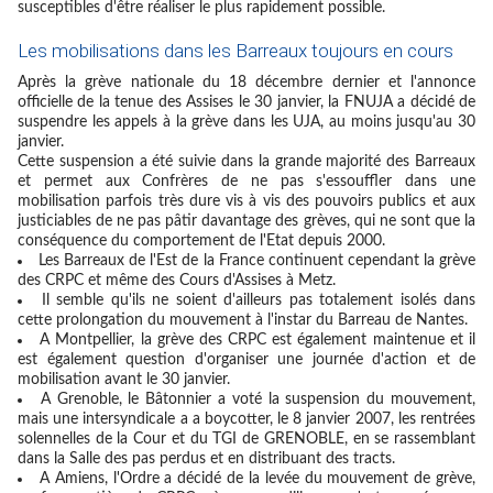
susceptibles d'être réaliser le plus rapidement possible.
Les mobilisations dans les Barreaux toujours en cours
Après la grève nationale du 18 décembre dernier et l'annonce
officielle de la tenue des Assises le 30 janvier, la FNUJA a décidé de
suspendre les appels à la grève dans les UJA, au moins jusqu'au 30
janvier.
Cette suspension a été suivie dans la grande majorité des Barreaux
et permet aux Confrères de ne pas s'essouffler dans une
mobilisation parfois très dure vis à vis des pouvoirs publics et aux
justiciables de ne pas pâtir davantage des grèves, qui ne sont que la
conséquence du comportement de l'Etat depuis 2000.
Les Barreaux de l'Est de la France
continuent cependant la grève
des CRPC et même des Cours d'Assises à Metz.
Il semble qu'ils ne soient d'ailleurs pas totalement isolés dans
cette prolongation du mouvement à l'instar du
Barreau de Nantes
.
A Montpellier
, la grève des CRPC est également maintenue et il
est également question d'organiser une journée d'action et de
mobilisation avant le 30 janvier.
A Grenoble
, le Bâtonnier a voté la suspension du mouvement,
mais une intersyndicale a a boycotter, le 8 janvier 2007, les rentrées
solennelles de la Cour et du TGI de GRENOBLE, en se rassemblant
dans la Salle des pas perdus et en distribuant des tracts.
A Amiens
, l'Ordre a décidé de la levée du mouvement de grève,