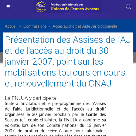
Accueil
>
Commissions
>
Accès au droit et Aide Juridictionnelle
Présentation des Assises de l'AJ
et de l'accès au droit du 30
janvier 2007, point sur les
mobilisations toujours en cours
et renouvellement du CNAJ
La FNUJA y participera
Suite à l'invitation et le pré-programme des "Assises
de l'aide juridictionnelle et de l'accès au droit"
organisées le 30 janvier prochain par le Garde des
Sceaux (cf. copie ci-jointe), la FNUJA a confirmé sa
volonté, lors de son Comité national du 13 janvier
2007, de profiter de cette écoute pour faire valoir