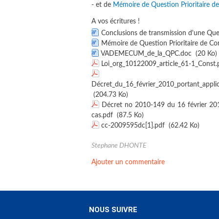
- et de
Mémoire de Question Prioritaire de
A vos écritures !
Conclusions de transmission d'une Quest
Mémoire de Question Prioritaire de Con
VADEMECUM_de_la_QPC.doc
(20 Ko)
Loi_org_10122009_article_61-1_Const.
Décret_du_16_février_2010_portant_appli
(204.73 Ko)
Décret no 2010-149 du 16 février 2010 r
cas.pdf
(87.5 Ko)
cc-2009595dc[1].pdf
(62.42 Ko)
Stephane DHONTE
Ajouter un commentaire
NOUS SUIVRE