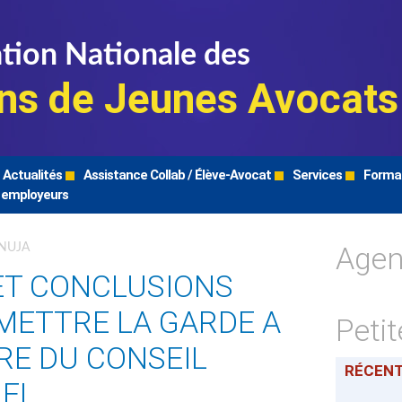
tion Nationale des
ns de Jeunes Avocats
Actualités
Assistance Collab / Élève-Avocat
Services
Forma
 employeurs
Age
FNUJA
ET CONCLUSIONS
METTRE LA GARDE A
Peti
RE DU CONSEIL
RÉCEN
EL