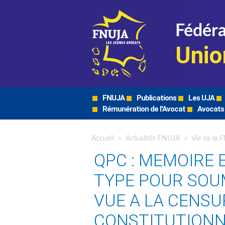
Fédéra
Unio
FNUJA
Publications
Les UJA
Rémunération de l'Avocat
Avocats
Accueil
>
Actualités FNUJA
>
Vie de la 
QPC : MEMOIRE 
TYPE POUR SOU
VUE A LA CENSU
CONSTITUTIONN