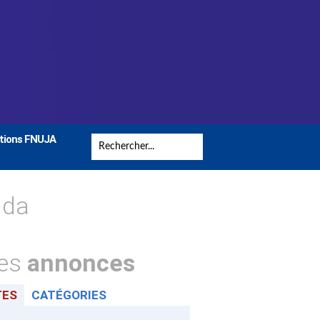
tions FNUJA
nda
tes
annonces
TES
CATÉGORIES