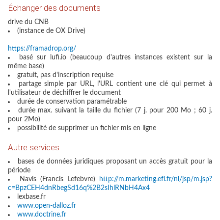
Échanger des documents
drive du CNB
(instance de OX Drive)
https://framadrop.org/
basé sur lufi.io (beaucoup d'autres instances existent sur la
même base)
gratuit, pas d'inscription requise
partage simple par URL, l'URL contient une clé qui permet à
l'utilisateur de déchiffrer le document
durée de conservation paramétrable
durée max. suivant la taille du fichier (7 j. pour 200 Mo ; 60 j.
pour 2Mo)
possibilité de supprimer un fichier mis en ligne
Autre services
bases de données juridiques proposant un accès gratuit pour la
période
Navis (Francis Lefebvre)
http://m.marketing.efl.fr/nl/jsp/m.jsp?
c=BpzCEH4dnRbegSd16q%2B2sIhlRNbH4Ax4
lexbase.fr
www.open-dalloz.fr
www.doctrine.fr