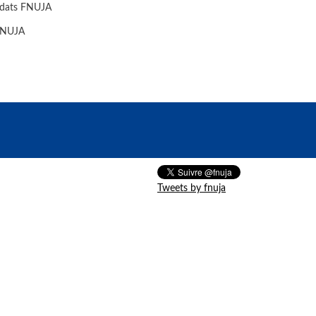
idats FNUJA
 FNUJA
Tweets by fnuja