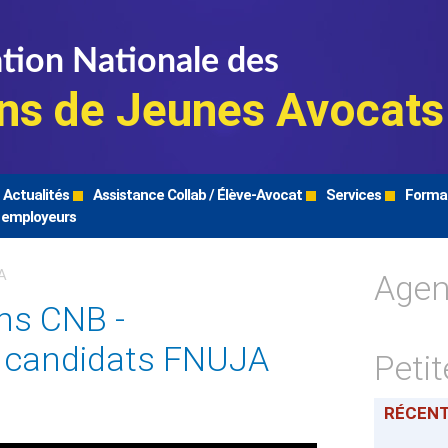
tion Nationale des
ns de Jeunes Avocats
Actualités
Assistance Collab / Élève-Avocat
Services
Forma
 employeurs
Age
A
ns CNB -
s candidats FNUJA
Peti
RÉCEN