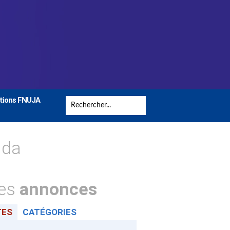
tions FNUJA
nda
tes
annonces
TES
CATÉGORIES