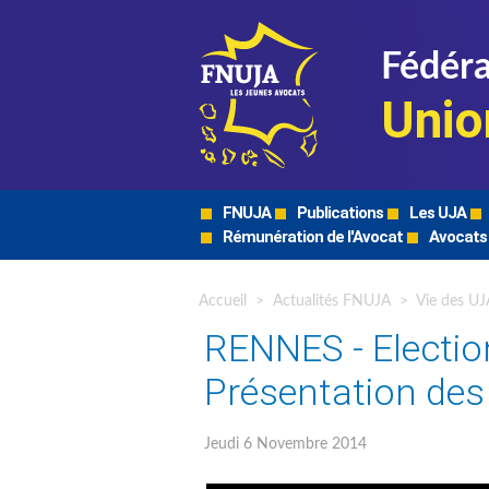
Fédéra
Unio
FNUJA
Publications
Les UJA
Rémunération de l'Avocat
Avocats
Accueil
>
Actualités FNUJA
>
Vie des UJ
RENNES - Electio
Présentation de
Jeudi 6 Novembre 2014