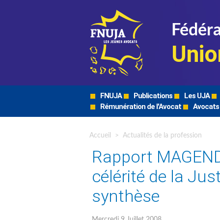
Fédéra
Unio
FNUJA
Publications
Les UJA
Rémunération de l'Avocat
Avocats
Accueil
>
Actualités de la profession
Rapport MAGENDIE
célérité de la Just
synthèse
Mercredi 9 Juillet 2008