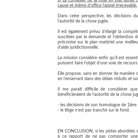
b) Le conseiller de la mise en état aurai
cause et même d’office l’appel irrecevable.
Dans cette perspective, les décisions du
l’autorité de la chose jugée.
Il est également prévu d’élargir la compét
suscitées par la demande et l’obtention de
préconise sur le plan matériel une meilleu
d’aide juridictionnelle.
La mission considère enfin qu’il est essent
puissent faire l’objet d’une voie de recour
Elle propose, sans en donner de manière d
en l’enserrant dans des délais réduits et 
Il me paraît difficile de considérer qu
bénéficieraient de l’autorité de la chose ju
- les décisions de son homologue de 1ière 
- le litige n’est pas tranché sur le fond.
EN CONCLUSION
, si les pistes abordée
à ce rapport de ne pas comporter une s