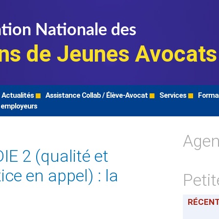
tion Nationale des
ns de Jeunes Avocats
Actualités
Assistance Collab / Élève-Avocat
Services
Forma
 employeurs
Age
 2 (qualité et
ice en appel) : la
Peti
RÉCEN