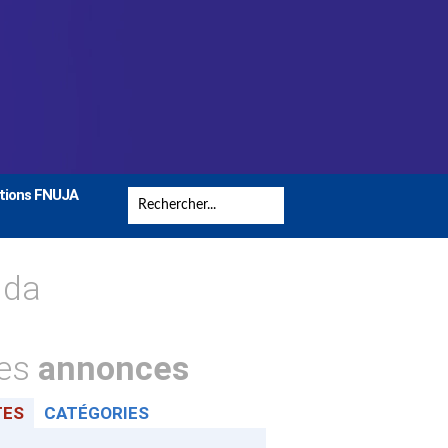
tions FNUJA
nda
tes
annonces
TES
CATÉGORIES