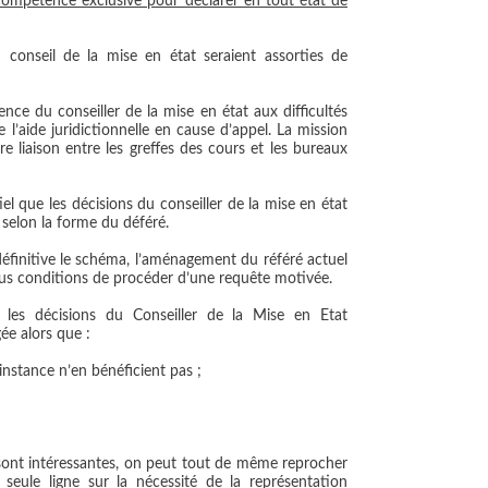
t compétence exclusive pour déclarer en tout état de
 conseil de la mise en état seraient assorties de
ence du conseiller de la mise en état aux difficultés
 l’aide juridictionnelle en cause d’appel. La mission
re liaison entre les greffes des cours et les bureaux
iel que les décisions du conseiller de la mise en état
s selon la forme du déféré.
éfinitive le schéma, l’aménagement du référé actuel
sous conditions de procéder d’une requête motivée.
e les décisions du Conseiller de la Mise en Etat
gée alors que :
instance n’en bénéficient pas ;
s sont intéressantes, on peut tout de même reprocher
eule ligne sur la nécessité de la représentation