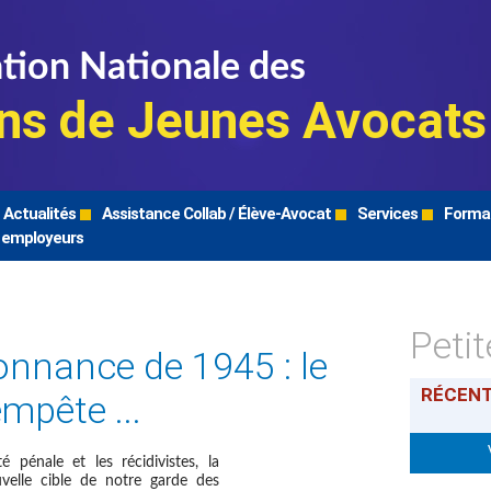
tion Nationale des
ns de Jeunes Avocats
Actualités
Assistance Collab / Élève-Avocat
Services
Forma
 employeurs
Peti
onnance de 1945 : le
RÉCEN
mpête ...
ité pénale et les récidivistes, la
velle cible de notre garde des