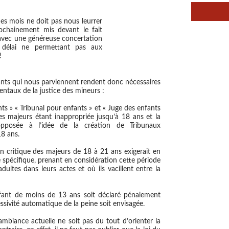
ues mois ne doit pas nous leurrer
ochainement mis devant le fait
 avec une généreuse concertation
 délai ne permettant pas aux
!
tants qui nous parviennent rendent donc nécessaires
ntaux de la justice des mineurs :
nts » « Tribunal pour enfants » et « Juge des enfants
des majeurs étant inappropriée jusqu’à 18 ans et la
posée à l’idée de la création de Tribunaux
18 ans.
ion critique des majeurs de 18 à 21 ans exigerait en
e spécifique, prenant en considération cette période
dultes dans leurs actes et où ils vacillent entre la
enfant de moins de 13 ans soit déclaré pénalement
ssivité automatique de la peine soit envisagée.
ambiance actuelle ne soit pas du tout d’orienter la