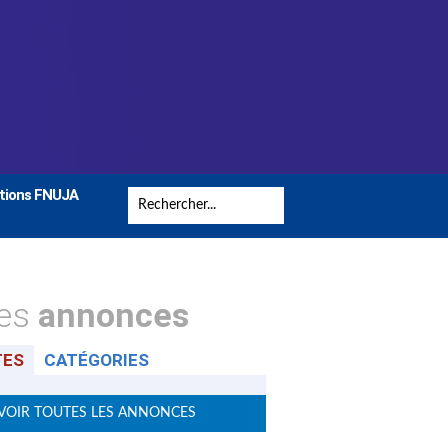
tions FNUJA
tes
annonces
TES
CATÉGORIES
VOIR TOUTES LES ANNONCES