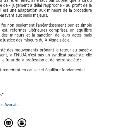
traire, en effet, il ne faut pas oublier que la loi du
 de « jugement à délai rapproché » au profit de la
i est une adaptation aux mineurs de la procédure
aravant aux seuls majeurs.
nifie non seulement l’anéantissement pur et simple
 est, réformes ultérieures comprises, un équilibre
e des mineurs et la sanction de leurs actes mais
ne justice des mineurs du XIXème siècle.
existé des mouvements prônant le retour au passé «
ésent, la FNUJA n’est pas un syndicat passéiste, elle
 le futur de la profession et de notre société :
t remettant en cause cet équilibre fondamental.
s"
es Avocats