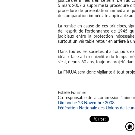
justice des mineurs en ce sens, bien au con
5 mars 2007 a supprimé la procédure dite
procédure de présentation immédiate qu
de comparution immédiate applicable aup
La remise en cause de ces principes, sig
de l’esprit de l’ordonnance de 1945 qui
judicieux entre la protection nécessair
surtout un véritable retour en arrière à u
Dans toutes les sociétés, il a toujours 
idéal » face à la « chienlit » du temps pr
s’est, depuis 60 ans, toujours projeté dans
La FNUJA sera donc vigilante à tout proje
Estelle Fournier
Co-responsable de la commission "mineur
Dimanche 23 Novembre 2008
Fédération Nationale des Unions de Jeun