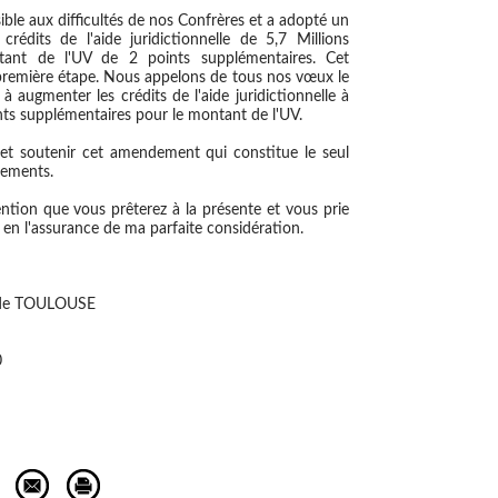
ble aux difficultés de nos Confrères et a adopté un
dits de l'aide juridictionnelle de 5,7 Millions
tant de l'UV de 2 points supplémentaires. Cet
remière étape. Nous appelons de tous nos vœux le
augmenter les crédits de l'aide juridictionnelle à
ints supplémentaires pour le montant de l'UV.
t soutenir cet amendement qui constitue le seul
gements.
ention que vous prêterez à la présente et vous prie
en l'assurance de ma parfaite considération.
s de TOULOUSE
0