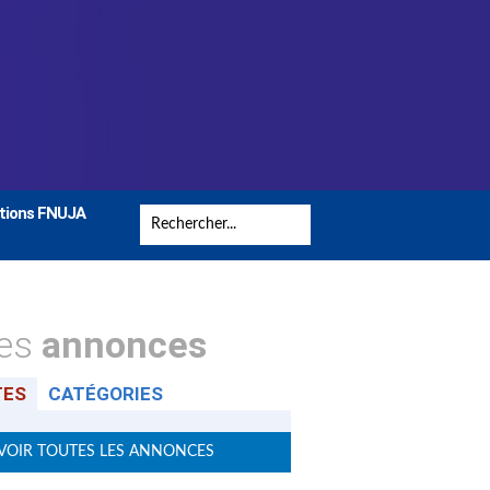
tions FNUJA
tes
annonces
TES
CATÉGORIES
VOIR TOUTES LES ANNONCES