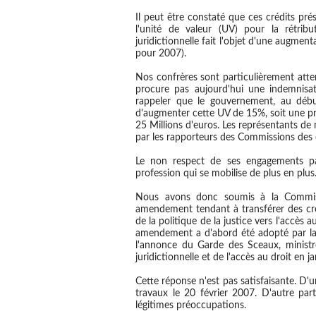
Il peut être constaté que ces crédits p
l'unité de valeur (UV) pour la rétribu
juridictionnelle fait l'objet d'une augmen
pour 2007).
Nos confrères sont particulièrement atten
procure pas aujourd'hui une indemnisat
rappeler que le gouvernement, au début
d'augmenter cette UV de 15%, soit une prog
25 Millions d'euros. Les représentants de n
par les rapporteurs des Commissions des
Le non respect de ses engagements par
profession qui se mobilise de plus en plus
Nous avons donc soumis à la Commiss
amendement tendant à transférer des cré
de la politique de la justice vers l'accès
amendement a d'abord été adopté par la 
l'annonce du Garde des Sceaux, ministre
juridictionnelle et de l'accès au droit en j
Cette réponse n'est pas satisfaisante. D'un
travaux le 20 février 2007. D'autre par
légitimes préoccupations.