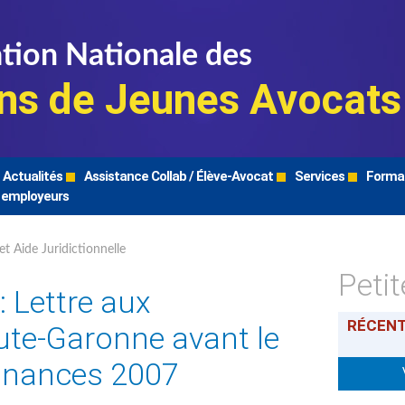
tion Nationale des
ns de Jeunes Avocats
Actualités
Assistance Collab / Élève-Avocat
Services
Forma
 employeurs
et Aide Juridictionnelle
Peti
 Lettre aux
RÉCEN
ute-Garonne avant le
 finances 2007