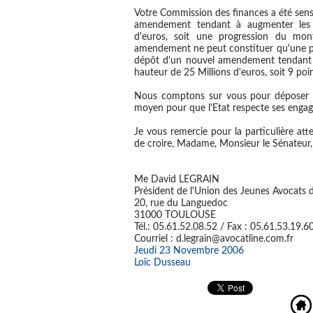
Votre Commission des finances a été sensi
amendement tendant à augmenter les cré
d'euros, soit une progression du mon
amendement ne peut constituer qu'une p
dépôt d'un nouvel amendement tendant à 
hauteur de 25 Millions d'euros, soit 9 po
Nous comptons sur vous pour déposer e
moyen pour que l'Etat respecte ses enga
Je vous remercie pour la particulière att
de croire, Madame, Monsieur le Sénateur, 
Me David LEGRAIN
Président de l'Union des Jeunes Avocat
20, rue du Languedoc
31000 TOULOUSE
Tél.: 05.61.52.08.52 / Fax : 05.61.53.19.6
Courriel : d.legrain@avocatline.com.fr
Jeudi 23 Novembre 2006
Loïc Dusseau