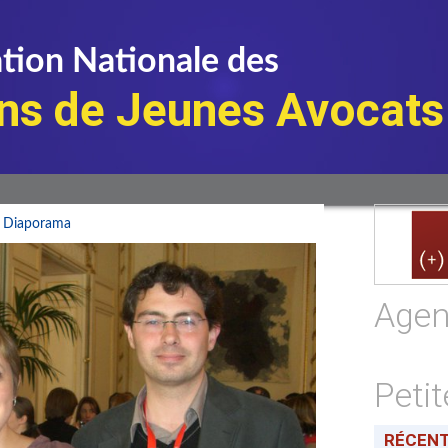
tion Nationale des
ns de Jeunes Avocats
|
Diaporama
Age
Peti
RÉCEN