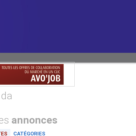
nda
tes
annonces
TES
CATÉGORIES