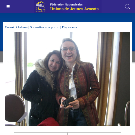
Revenir à l'album
|
Soumettre une photo
|
Diaporama