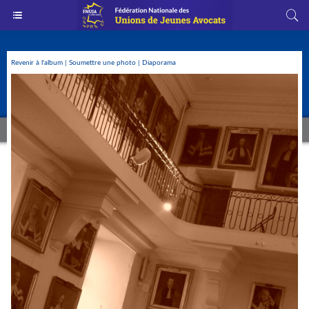
Revenir à l'album
|
Soumettre une photo
|
Diaporama