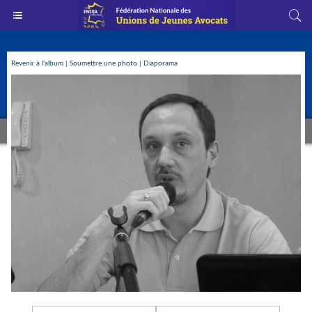
Revenir à l'album
|
Soumettre une photo
|
Diaporama