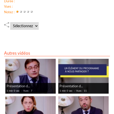
Durée :
Vues :
344
Notez :
Lire la suite
Autres vidéos
Présentation d...
Présentation d...
1 min 0 sec
- Vues : 7
1 min 0 sec
- Vues : 11