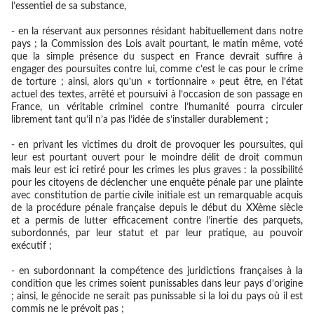
l’essentiel de sa substance,
- en la réservant aux personnes résidant habituellement dans notre
pays ; la Commission des Lois avait pourtant, le matin même, voté
que la simple présence du suspect en France devrait suffire à
engager des poursuites contre lui, comme c’est le cas pour le crime
de torture ; ainsi, alors qu’un « tortionnaire » peut être, en l’état
actuel des textes, arrêté et poursuivi à l’occasion de son passage en
France, un véritable criminel contre l’humanité pourra circuler
librement tant qu’il n’a pas l’idée de s’installer durablement ;
- en privant les victimes du droit de provoquer les poursuites, qui
leur est pourtant ouvert pour le moindre délit de droit commun
mais leur est ici retiré pour les crimes les plus graves : la possibilité
pour les citoyens de déclencher une enquête pénale par une plainte
avec constitution de partie civile initiale est un remarquable acquis
de la procédure pénale française depuis le début du XXème siècle
et a permis de lutter efficacement contre l’inertie des parquets,
subordonnés, par leur statut et par leur pratique, au pouvoir
exécutif ;
- en subordonnant la compétence des juridictions françaises à la
condition que les crimes soient punissables dans leur pays d’origine
; ainsi, le génocide ne serait pas punissable si la loi du pays où il est
commis ne le prévoit pas ;