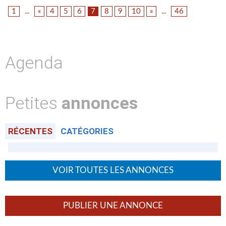
1
«
4
5
6
7
8
9
10
»
46
...
...
Agenda
Petites
annonces
RÉCENTES
CATÉGORIES
VOIR TOUTES LES ANNONCES
PUBLIER UNE ANNONCE