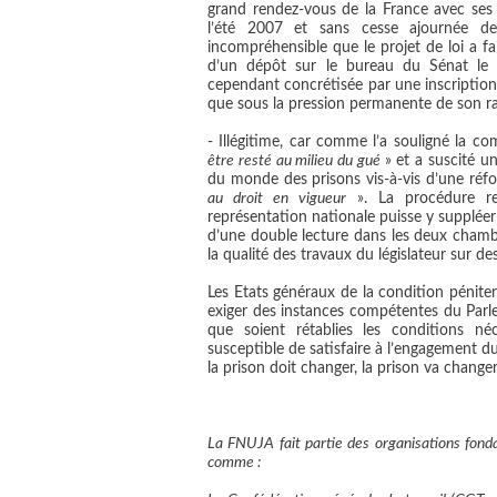
grand rendez-vous de la France avec ses
l’été 2007 et sans cesse ajournée de
incompréhensible que le projet de loi a fa
d’un dépôt sur le bureau du Sénat le 
cependant concrétisée par une inscription
que sous la pression permanente de son ra
- Illégitime, car comme l’a souligné la c
être resté au milieu du gué
» et a suscité u
du monde des prisons vis-à-vis d’une ré
au droit en vigueur
». La procédure r
représentation nationale puisse y suppléer
d’une double lecture dans les deux chambre
la qualité des travaux du législateur sur des
Les Etats généraux de la condition péniten
exiger des instances compétentes du Parl
que soient rétablies les conditions néc
susceptible de satisfaire à
l’engagement du 
la prison doit changer, la prison va changer
La FNUJA fait partie des organisations fonda
comme :