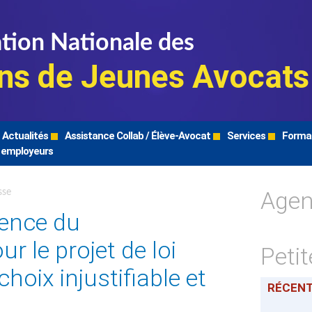
tion Nationale des
ns de Jeunes Avocats
Actualités
Assistance Collab / Élève-Avocat
Services
Forma
 employeurs
Age
sse
gence du
 le projet de loi
Peti
choix injustifiable et
RÉCEN