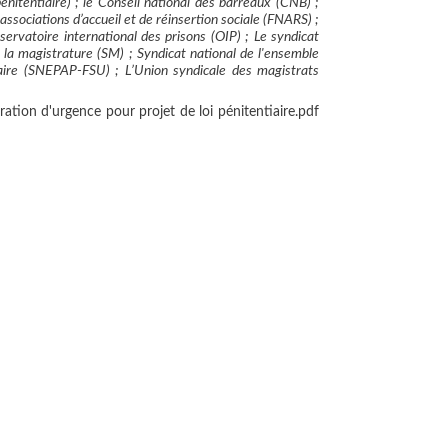
nitentiaire) ; le Conseil national des barreaux (CNB) ;
ssociations d’accueil et de réinsertion sociale (FNARS) ;
ervatoire international des prisons (OIP) ; Le syndicat
 la magistrature (SM) ; Syndicat national de l'ensemble
iaire (SNEPAP-FSU) ; L’Union syndicale des magistrats
on d'urgence pour projet de loi pénitentiaire.pdf
3/2009 20:59
 un homme de génie a changé la face de la France, de
e justice ;
es projets ;
 ;
 !