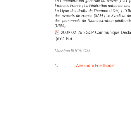
La Confédération générale du travail (CGT pé
Emmaüs France ; La Fédération nationale des a
La Ligue des droits de l’homme (LDH) ; L'Obs
des avocats de France (SAF) ; Le Syndicat de
des personnels de l’administration pénitent
(USM).
2009 02 26 EGCP Communiqué Déclarati
(69.1 Ko)
Massimo BUCALOSSI
1.
Posté par
Alexandre Friedlander
le 01/0
" Que peut-il ? Tout.
Qu'a-t-il fait ? Rien.
Avec cette pleine puissance, en huit mois
l'Europe peut-être. (…)
Il a pris la France et n'en sait rien faire. (…)
Certes, ce dictateur s’agite, rendons lui cett
il ne reste pas un moment tranquille ; (…)
il fait rage, il touche à tout, il court après l
ne pouvant créer, il décrète ;
il cherche à donner le change sur sa nullité
c'est le mouvement perpétuel ; mais, hélas
cette roue tourne à vide.