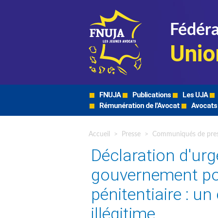
Fédéra
Unio
FNUJA
Publications
Les UJA
Rémunération de l'Avocat
Avocats
Accueil
>
Presse
>
Communiqués de pre
Déclaration d'ur
gouvernement pour
pénitentiaire : un 
illégitime