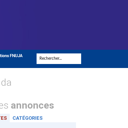
tions FNUJA
nda
tes
annonces
TES
CATÉGORIES