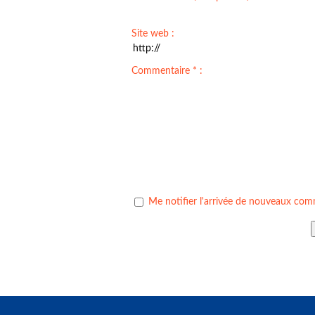
Site web :
Commentaire * :
Me notifier l'arrivée de nouveaux com
Ne seront validés que les commentaires ad
identité.