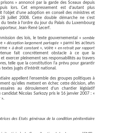
 prisons » annoncé par la garde des Sceaux depuis
puis lors
. Cet empressement est d’autant plus
it l’objet d’une adoption en conseil des ministres et
28 juillet 2008. Cette double démarche ne s’est
 du texte à l’ordre du jour du Palais du Luxembourg
pporteur, Jean-René Lecerf.
ommission des lois, le texte gouvernemental «
semble
ne «
déception largement partagée
» parmi les acteurs
forme «
à droit constant
», voire «
en retrait par rapport
etenue fait concrètement obstacle à ce que la
 et exercer pleinement ses responsabilités au travers
s, telle que la constitution l’a prévu pour garantir
 textes jugés d’intérêt national.
tiaire appellent l'ensemble des groupes politiques à
ement qu'elles mettent en échec cette décision
, afin
essaires au déroulement d’un chantier législatif
candidat Nicolas Sarkozy pris le 16 janvier 2007 : «
 »
.
trices des Etats généraux de la condition pénitentiaire