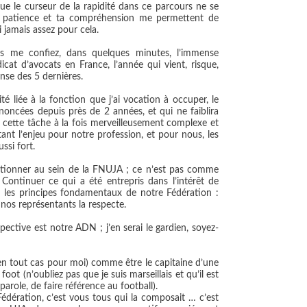
que le curseur de la rapidité dans ce parcours ne se
a patience et ta compréhension me permettent de
i jamais assez pour cela.
ous me confiez, dans quelques minutes, l’immense
icat d’avocats en France, l’année qui vient, risque,
ense des 5 dernières.
ité liée à la fonction que j’ai vocation à occuper, le
noncées depuis près de 2 années, et qui ne faiblira
cette tâche à la fois merveilleusement complexe et
tant l’enjeu pour notre profession, et pour nous, les
ssi fort.
utionner au sein de la FNUJA ; ce n’est pas comme
 Continuer ce qui a été entrepris dans l’intérêt de
r les principes fondamentaux de notre Fédération :
e nos représentants la respecte.
spective est notre ADN ; j’en serai le gardien, soyez-
en tout cas pour moi) comme être le capitaine d’une
ot (n’oubliez pas que je suis marseillais et qu’il est
arole, de faire référence au football).
 Fédération, c’est vous tous qui la composait … c’est