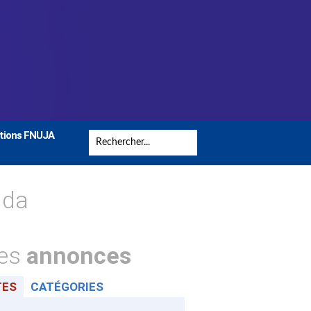
tions FNUJA
nda
tes
annonces
TES
CATÉGORIES