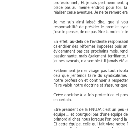
professionnel ; Et je sais pertinemment, 
place pas au même endroit pour toi. T
réaliser cette aventure. Je ne te remerciera
Je me suis ainsi laissé dire, que si v
responsabilité de présider le premier synd
j’ose le penser, de ne pas être la moins int
En effet, au-delà de l’évidente responsabil
calendrier des réformes imposées puis an
évidemment pas ces prochains mois, rend 
passionnante, mais également terrifiante, 
jeunes avocats, n’a semble-t-il jamais été au
Evidemment je n’envisage pas tout révol
cela que j’entends faire du syndicalisme.
notre profession et continuer à respecte
Faire valoir notre doctrine et s’assurer qu
Cette doctrine à la fois protectrice et pro
en certain.
Etre président de la FNUJA c’est un peu (
équipe … et pourquoi pas d’une équipe de fo
primordial chez nous lorsque l’on prend la p
Et cette équipe, celle qui fait vivre notre