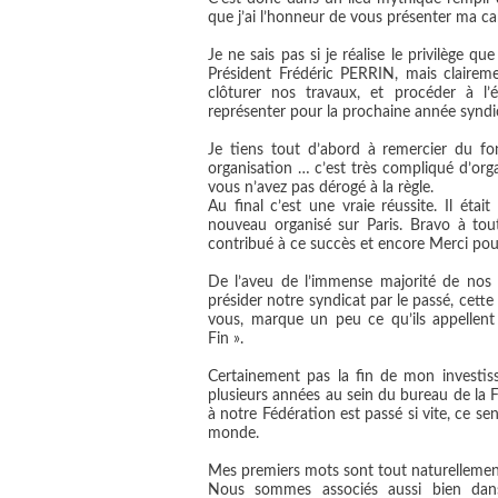
que j’ai l’honneur de vous présenter ma ca
Je ne sais pas si je réalise le privilège q
Président Frédéric PERRIN, mais claireme
clôturer nos travaux, et procéder à l
représenter pour la prochaine année syndi
Je tiens tout d’abord à remercier du fo
organisation … c’est très compliqué d’orga
vous n’avez pas dérogé à la règle.
Au final c’est une vraie réussite. Il ét
nouveau organisé sur Paris. Bravo à tout
contribué à ce succès et encore Merci pour
De l’aveu de l’immense majorité de nos 
présider notre syndicat par le passé, cette
vous, marque un peu ce qu’ils appellen
Fin ».
Certainement pas la fin de mon investiss
plusieurs années au sein du bureau de la 
à notre Fédération est passé si vite, ce s
monde.
Mes premiers mots sont tout naturellemen
Nous sommes associés aussi bien dans