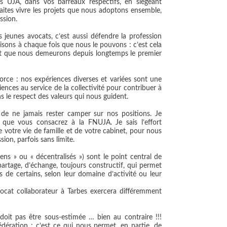
s UJA, dans vos barreaux respectifs, en siégeant
aites vivre les projets que nous adoptons ensemble,
ssion.
jeunes avocats, c’est aussi défendre la profession
isons à chaque fois que nous le pouvons : c’est cela
ent que nous demeurons depuis longtemps le premier
force : nos expériences diverses et variées sont une
ences au service de la collectivité pour contribuer à
 le respect des valeurs qui nous guident.
de ne jamais rester camper sur nos positions. Je
que vous consacrez à la FNUJA. Je sais l’effort
e votre vie de famille et de votre cabinet, pour nous
ion, parfois sans limite.
ens » ou « décentralisés ») sont le point central de
artage, d’échange, toujours constructif, qui permet
 de certains, selon leur domaine d’activité ou leur
avocat collaborateur à Tarbes exercera différemment
oit pas être sous-estimée … bien au contraire !!!
Fédération ; c’est ce qui nous permet, en partie, de