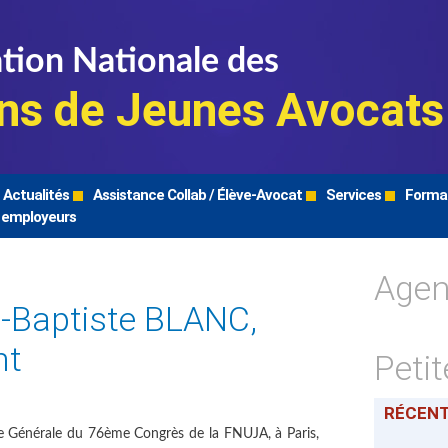
tion Nationale des
ns de Jeunes Avocats
Actualités
Assistance Collab / Élève-Avocat
Services
Forma
 employeurs
Age
-Baptiste BLANC,
nt
Peti
RÉCEN
ée Générale du 76ème Congrès de la FNUJA, à Paris,