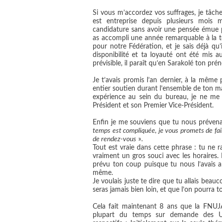
Si vous m’accordez vos suffrages, je tâch
est entreprise depuis plusieurs mois
candidature sans avoir une pensée émue p
as accompli une année remarquable à la tê
pour notre Fédération, et je sais déjà qu’il
disponibilité et ta loyauté ont été mis a
prévisible, il paraît qu’en Sarakolé ton prén
Je t’avais promis l’an dernier, à la mêm
entier soutien durant l’ensemble de ton 
expérience au sein du bureau, je ne me
Président et son Premier Vice-Président.
Enfin je me souviens que tu nous prévena
temps est compliquée, je vous promets de fai
de rendez-vous
».
Tout est vraie dans cette phrase : tu ne
vraiment un gros souci avec les horaires. I
prévu ton coup puisque tu nous l’avais a
même.
Je voulais juste te dire que tu allais bea
seras jamais bien loin, et que l’on pourra t
Cela fait maintenant 8 ans que la FNUJA
plupart du temps sur demande des UJA