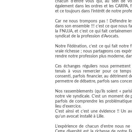
chacun d’entre vous qui, au sein de vo
également dans les ordres et les CARPA, f
et ce toujours dans l’intérêt de notre profe
Car ne nous trompons pas ! Défendre les 
dans son ensemble !!! c’est ce que nous fa
la FNUJA, et c’est ce qui fait certainem
syndicat de la profession d’Avocats.
Notre Fédération, c’est ce qui fait notre 
vraie richesse ; nous partageons ces expéri
rendre notre profession plus moderne, dans
Ces échanges réguliers nous permettent 
tenais à vous remercier pour ce temps 
consenti, parfois financier, au détriment d
permettre de débattre, parfois sans concess
Nos rassemblements (qu’ils soient « parisi
notre vie syndicale. C’est un moment de p
parfois de comprendre les problématiques
lieu d’exercice.
C’est ainsi et c’est une évidence !! Un 
qu’un avocat installé à Lille.
L’expérience de chacun d’entre nous ne d
Cette diversité est la richesse de notre 