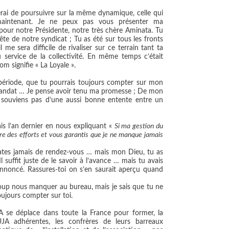
erai de poursuivre sur la même dynamique, celle qui
 maintenant. Je ne peux pas vous présenter ma
our notre Présidente, notre très chère Aminata. Tu
te de notre syndicat ; Tu as été sur tous les fronts
 me sera difficile de rivaliser sur ce terrain tant ta
u service de la collectivité. En même temps c’était
om signifie « La Loyale ».
e période, que tu pourrais toujours compter sur mon
mandat … Je pense avoir tenu ma promesse ; De mon
 souviens pas d’une aussi bonne entente entre un
is l’an dernier en nous expliquant «
Si ma gestion du
re des efforts et vous garantis que je ne manque jamais
 rates jamais de rendez-vous … mais mon Dieu, tu as
l suffit juste de le savoir à l’avance … mais tu avais
nnoncé. Rassures-toi on s’en saurait aperçu quand
ucoup nous manquer au bureau, mais je sais que tu ne
oujours compter sur toi.
 se déplace dans toute la France pour former, la
 adhérentes, les confrères de leurs barreaux