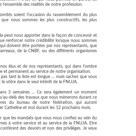
e l’ensemble des réalités de notre profession.
comités soient l’occasion du rassemblement du plus
que nous sommes les plus constructifs, les plus
ela peut nous apporter dans la façon de concevoir et
que renforcer notre crédibilité lorsque nous sommes
qui doivent être portées par nos représentants, que
Barreaux, de la CNBF, ou des différents organismes
e nos élus et de nos représentants, qui dans l’ombre
e et permanent au service de notre organisation.
i pas tant la liste est longue … mais sachez que vous
 le vôtre dans le seul intérêt de la FNUJA.
 dans 3 semaines … Ce sera également un moment
qu’au-delà des travaux que nous mènerons durant ce
bres du bureau de notre fédération, qui auront
Catheline et moi durant les 12 prochains mois.
ler que les mandats que vous nous confiez au sein du
s à votre service et au service de la FNUJA. Etre
onfèrent des devoirs et non des privilèges. Je veux