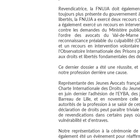
Revendicatrice, la FNUJA doit également
toujours plus présente du gouvernement à fai
libertés, la FNUJA a exercé deux recours c
a également exercé un recours en interve
contre les demandes du Ministère public
l’ordre des avocats du Val-de-Marn
reconnaissance préalable du culpabilité (
et un recours en intervention volontai
l’Observatoire Internationale des Prisons p
aux droits et libertés fondamentales des dé
Ce dernier dossier a été une réussite, e
notre profession derrière une cause.
Représentante des Jeunes Avocats français,
Charte Internationale des Droits du Jeune
en juin dernier l’adhésion de l’EYBA, de
Barreau de Lille, et en novembre celle 
autorités de la profession à se saisir de cet
déclaration de droits peut paraître trivial
de revendications dans certains pays où
vulnérabilité et d’entraves.
Notre représentation à la cérémonie de r
également été un évènement pour réaffirme