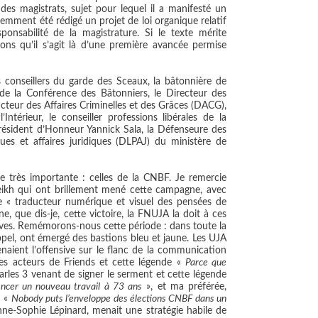
des magistrats, sujet pour lequel il a manifesté un
cemment été rédigé un projet de loi organique relatif
sponsabilité de la magistrature. Si le texte mérite
ons qu’il s’agit là d’une première avancée permise
s conseillers du garde des Sceaux, la bâtonnière de
 de la Conférence des Bâtonniers, le Directeur des
ecteur des Affaires Criminelles et des Grâces (DACG),
Intérieur, le conseiller professions libérales de la
Président d’Honneur Yannick Sala, la Défenseure des
iques et affaires juridiques (DLPAJ) du ministère de
 très importante : celles de la CNBF. Je remercie
ikh qui ont brillement mené cette campagne, avec
le « traducteur numérique et visuel des pensées de
, que dis-je, cette victoire, la FNUJA la doit à ces
ectives. Remémorons-nous cette période : dans toute la
ppel, ont émergé des bastions bleu et jaune. Les UJA
naient l’offensive sur le flanc de la communication
es acteurs de Friends et cette légende «
Parce que
rles 3 venant de signer le serment et cette légende
cer un nouveau travail à 73 ans
», et ma préférée,
n «
Nobody puts l’enveloppe des élections CNBF dans un
ne-Sophie Lépinard, menait une stratégie habile de