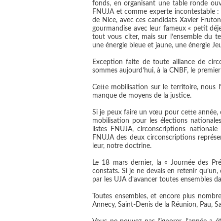
fonds, en organisant une table ronde ouv
FNUJA et comme experte incontestable : 
de Nice, avec ces candidats Xavier Fruton e
gourmandise avec leur fameux « petit déj
tout vous citer, mais sur l’ensemble du te
une énergie bleue et jaune, une énergie Je
Exception faite de toute alliance de ci
sommes aujourd’hui, à la CNBF, le premier sy
Cette mobilisation sur le territoire, nou
manque de moyens de la justice.
Si je peux faire un vœu pour cette année, 
mobilisation pour les élections national
listes FNUJA, circonscriptions nationale
FNUJA des deux circonscriptions représen
leur, notre doctrine.
Le 18 mars dernier, la « Journée des Pr
constats. Si je ne devais en retenir qu’un
par les UJA d’avancer toutes ensembles da
Toutes ensembles, et encore plus nombreu
Annecy, Saint-Denis de la Réunion, Pau, Sa