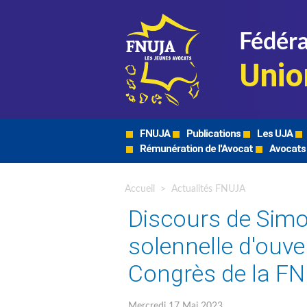
Fédéra
Unio
FNUJA
Publications
Les UJA
Rémunération de l'Avocat
Avocats
Accueil
>
Actualités FNUJA
Discours de Simo
solennelle d'ouv
Congrès de la F
Mercredi 17 Mai 2023