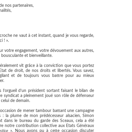
e nos partenaires,
alités,
roche ne vaut à cet instant, quand je vous regarde,
i ! ».
ur votre engagement, votre dévouement aux autres,
 bousculante et bienveillante.
néralement vit grâce à la conviction que vous portez
tat de droit, de nos droits et libertés. Vous savez,
vigilant et de toujours vous battre pour au mieux
er.
l’orgueil d’un président sortant faisant le bilan de
e syndicat a pleinement joué son rôle de défenseur
 celui de demain.
l’occasion de mener tambour battant une campagne
ées : la plume de mon prédécesseur alsacien, Simon
t dans le bureau du garde des Sceaux, cela a été
tre notre contribution collective aux Etats Généraux
stice
». Nous avons pu à cette occasion discuter