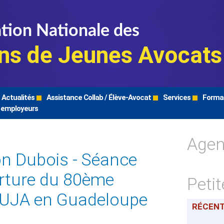
tion Nationale des
ns de Jeunes Avocats
Actualités
Assistance Collab / Élève-Avocat
Services
Forma
 employeurs
Age
n Dubois - Séance
erture du 80ème
Peti
NUJA en Guadeloupe
RÉCEN