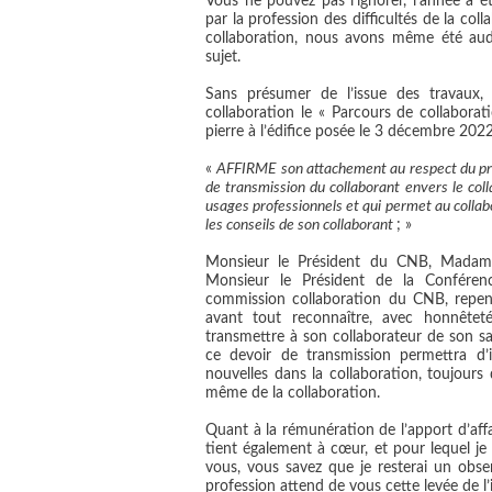
Vous ne pouvez pas l’ignorer, l’année a 
par la profession des difficultés de la col
collaboration, nous avons même été aud
sujet.
Sans présumer de l’issue des travaux
collaboration le « Parcours de collabora
pierre à l’édifice posée le 3 décembre 2022
«
AFFIRME son attachement au respect du pri
de transmission du collaborant envers le coll
usages professionnels et qui permet au collab
les conseils de son collaborant
; »
Monsieur le Président du CNB, Madame 
Monsieur le Président de la Conféren
commission collaboration du CNB, repense
avant tout reconnaître, avec honnêtet
transmettre à son collaborateur de son sa
ce devoir de transmission permettra d’i
nouvelles dans la collaboration, toujour
même de la collaboration.
Quant à la rémunération de l’apport d’affa
tient également à cœur, et pour lequel j
vous, vous savez que je resterai un obse
profession attend de vous cette levée de l’