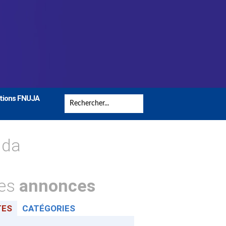
tions FNUJA
nda
tes
annonces
TES
CATÉGORIES