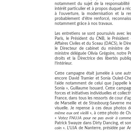
notamment du sujet de la responsabilité 
intérêt particulier et à propos duquel a ré
à l’ouverture, la modernisation et la re
probablement d’être renforcé, reconnaiss
notamment grâce à nos travaux.
Les entretiens se sont poursuivis avec le
Paris, le Président du CNB, le Président
Affaires Civiles et du Sceau (DACS), le Dir
le Directeur de cabinet du ministre de l’
ministre déléguée Olivia Grégoire, notre 
droits et la Directrice des libertés publ
l’Intérieur.
Cette campagne était jumelée à une autre
encore David Tramier et Sonia Ouled-Che
l’aide notamment de celui que j’appelle 
Sonia », Guillaume Isouard. Cette campagne
forces et initiatives individuelles et coll
France, dans tous les ressorts de cour d’a
de Marseille et de Strasbourg-Saverne me
visuelle. Je repense à ces deux photos d
même eux ont vieilli
», à cette photo de Cha
«
Votez FNUJA pour ne pas avoir à commen
Patrick Swayze dans Dirty Dancing, et so
coin
». L’UJA de Nanterre, présidée par An