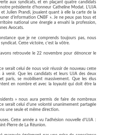
erte aux syndicats, et en plaçant quatre candidats
notre présidente d’honneur Catheline Modat. L’UJA
t Julien Prandi, jouaient quant à elle la carte de la
euner d’information CNBF ». Je ne peux pas tous et
rritoire national une énergie a envahi la profession,
unes Avocats.
rconstance que je ne comprends toujours pas, nous
ndicat. Cette victoire, c’est la vôtre.
s l’avons retrouvée le 22 novembre pour dénoncer le
ce serait celui de nous voir réussir de nouveau cette
es à venir. Que les candidats et leurs UJA des deux
 et paris, se mobilisent massivement. Que les élus
tent en nombre et avec la loyauté qui doit être la
ésidents » nous aura permis de faire de nombreux
, ce serait celui d’une volonté unanimement partagée
ns une seule et même direction.
ses. Cette année a vu l’adhésion nouvelle d’UJA :
int-Pierre de La Réunion.