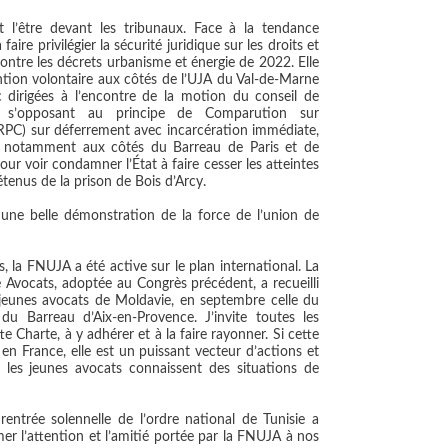
 l’être devant les tribunaux. Face à la tendance
re privilégier la sécurité juridique sur les droits et
ontre les décrets urbanisme et énergie de 2022. Elle
ntion volontaire aux côtés de l’UJA du Val-de-Marne
 dirigées à l’encontre de la motion du conseil de
e s’opposant au principe de Comparution sur
CRPC) sur déferrement avec incarcération immédiate,
re notamment aux côtés du Barreau de Paris et de
our voir condamner l’État à faire cesser les atteintes
tenus de la prison de Bois d’Arcy.
t une belle démonstration de la force de l’union de
 la FNUJA a été active sur le plan international. La
 Avocats, adoptée au Congrès précédent, a recueilli
s jeunes avocats de Moldavie, en septembre celle du
du Barreau d’Aix-en-Provence. J’invite toutes les
te Charte, à y adhérer et à la faire rayonner. Si cette
e en France, elle est un puissant vecteur d’actions et
 les jeunes avocats connaissent des situations de
entrée solennelle de l’ordre national de Tunisie a
r l’attention et l’amitié portée par la FNUJA à nos