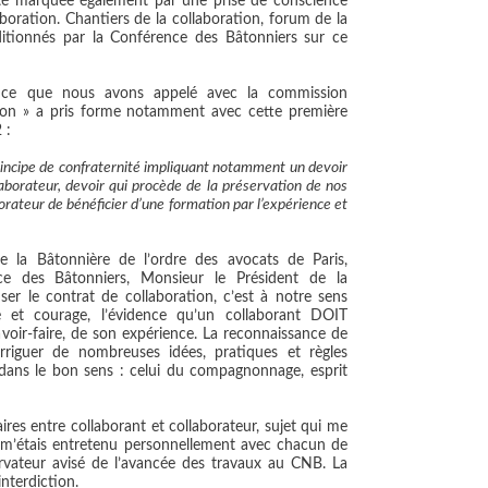
été marquée également par une prise de conscience
laboration. Chantiers de la collaboration, forum de la
itionnés par la Conférence des Bâtonniers sur ce
, ce que nous avons appelé avec la commission
tion » a pris forme notamment avec cette première
 :
ncipe de confraternité impliquant notamment un devoir
aborateur, devoir qui procède de la préservation de nos
orateur de bénéficier d’une formation par l’expérience et
la Bâtonnière de l’ordre des avocats de Paris,
ce des Bâtonniers, Monsieur le Président de la
r le contrat de collaboration, c’est à notre sens
é et courage, l’évidence qu’un collaborant DOIT
voir-faire, de son expérience. La reconnaissance de
rriguer de nombreuses idées, pratiques et règles
s dans le bon sens : celui du compagnonnage, esprit
ires entre collaborant et collaborateur, sujet qui me
e m’étais entretenu personnellement avec chacun de
rvateur avisé de l’avancée des travaux au CNB. La
interdiction.