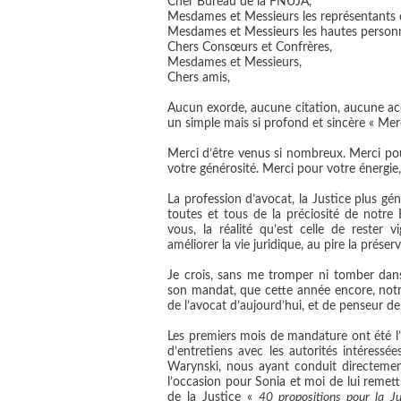
Cher Bureau de la FNUJA,
Mesdames et Messieurs les représentants d
Mesdames et Messieurs les hautes personn
Chers Consœurs et Confrères,
Mesdames et Messieurs,
Chers amis,
Aucun exorde, aucune citation, aucune acc
un simple mais si profond et sincère « Merc
Merci d’être venus si nombreux. Merci po
votre générosité. Merci pour votre énergie,
La profession d’avocat, la Justice plus gé
toutes et tous de la préciosité de notre E
vous, la réalité qu’est celle de rester 
améliorer la vie juridique, au pire la préserv
Je crois, sans me tromper ni tomber dans 
son mandat, que cette année encore, notr
de l’avocat d’aujourd’hui, et de penseur de
Les premiers mois de mandature ont été 
d’entretiens avec les autorités intéress
Warynski, nous ayant conduit directemen
l’occasion pour Sonia et moi de lui remet
de la Justice «
40 propositions pour la Ju