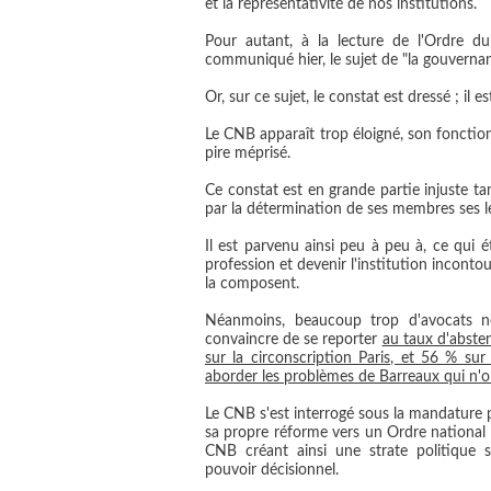
et la représentativité de nos institutions.
Pour autant, à la lecture de l'Ordre d
communiqué hier, le sujet de "la gouverna
Or, sur ce sujet, le constat est dressé ; il e
Le CNB apparaît trop éloigné, son fonction
pire méprisé.
Ce constat est en grande partie injuste tan
par la détermination de ses membres ses le
Il est parvenu ainsi peu à peu à, ce qui é
profession et devenir l'institution inconto
la composent.
Néanmoins, beaucoup trop d'avocats ne 
convaincre de se reporter
au taux d'abste
sur la circonscription Paris, et 56 % su
aborder les problèmes de Barreaux qui n'ont
Le CNB s'est interrogé sous la mandature
sa propre réforme vers un Ordre national o
CNB créant ainsi une strate politique 
pouvoir décisionnel.