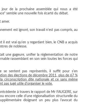
u jour de la prochaine assemblée qui nous a été
nce" semble une nouvelle fois écarté du débat.
st amer.
nement est ignoré, son travail n'est pas compris, au
t il est vrai qu'en y regardant bien, le CNB a acquis
ttres de noblesse.
tait une gageure, unifier la réglementation de notre
urnable rassemblant en son sein toutes les forces qui
se sentent pas représentés, il suffit pour s'en
ntion des élections de décembre 2011, plus de 67 %
r la circonscription dite nationale et ce sans même
 pas jugé utile d'organiser le vote.
 précédente à travers le rapport de Mr FAUGERE, sur
u encore celle d'une régionalisation structurelle du
supplémentaire éloignant un peu plus l'avocat du