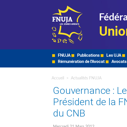
Fédéra
Unio
FNUJA
Publications
Les UJA
Rémunération de l'Avocat
Avocats
Accueil
>
Actualités FNUJA
Gouvernance : Le
Président de la 
du CNB
Mercredi 21 Mars 2012