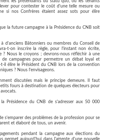
ment les prétendants du statu quo, ou les tenants
élever pour contester le coût d'une telle mesure ou
 si nos Confrères étaient assez sots pour élire
ue la future campagne à la Présidence du CNB soit
idats à d'anciens Bâtonniers ou membres du Conseil de
-t-on inscrire la règle, pour l'instant non écrite,
ce ? Nous le croyons ; devrons-nous réfléchir à une
es de campagnes pour permettre un débat loyal et
t-il élire le Président du CNB lors de la convention
oniques ? Nous l'envisageons.
ment discutées mais le principe demeure. Il faut
tits fours à destination de quelques électeurs pour
 avocats.
à la Présidence du CNB de s'adresser aux 50 000
t de s'emparer des problèmes de la profession pour se
rent et élaboré de tous, un avenir.
gagements pendant la campagne aux élections du
s permet aujourd'hui dans l'attente d'une nouvelle