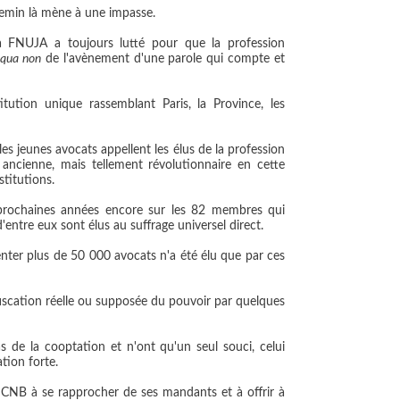
hemin là mène à une impasse.
 FNUJA a toujours lutté pour que la profession
 qua non
de l'avènement d'une parole qui compte et
titution unique rassemblant Paris, la Province, les
s jeunes avocats appellent les élus de la profession
ancienne, mais tellement révolutionnaire en cette
titutions.
 prochaines années encore sur les 82 membres qui
ntre eux sont élus au suffrage universel direct.
nter plus de 50 000 avocats n'a été élu que par ces
nfiscation réelle ou supposée du pouvoir par quelques
de la cooptation et n'ont qu'un seul souci, celui
tion forte.
 le CNB à se rapprocher de ses mandants et
à offrir à