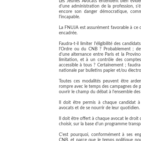
Les Jeunes Avocats entendent bien évide
d'une administration de la profession, s'
encore son danger démocratique, comme
l'incapable.
La FNUJA est assurément favorable à ce q
encadrée.
Faudra-t-il limiter l'éligibilité des cand
l'Ordre ou du CNB ? Probablement ; devra
d'une alternance entre Paris et la Provin
limitation, et à un contrôle des compt
accessible à tous ? Certainement ; faudra-
nationale par bulletins papier et/ou électr
Toutes ces modalités peuvent être ardem
rompre avec le temps des campagnes de pe
ouvrir le champ du débat à l'ensemble des
Il doit être permis à chaque candidat 
avocats et de se nourrir de leur quotidien.
Il doit être offert à chaque avocat le droi
choisir, sur la base d'un programme transpa
C'est pourquoi, conformément à ses en
CNB, et parce que le temps politique nou