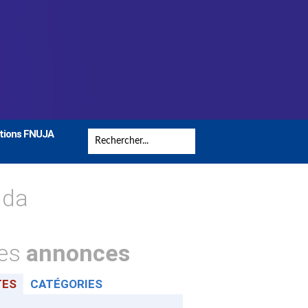
tions FNUJA
nda
tes
annonces
TES
CATÉGORIES