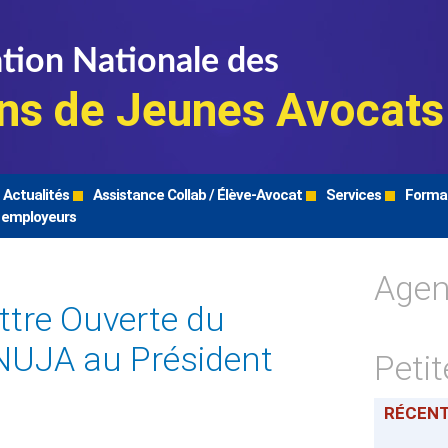
tion Nationale des
ns de Jeunes Avocats
Actualités
Assistance Collab / Élève-Avocat
Services
Forma
 employeurs
Age
ttre Ouverte du
FNUJA au Président
Peti
RÉCEN