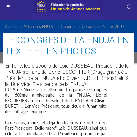
Accueil
>
Actualités FNUJA
>
Congrès
>
Congrès de Nîmes 2007
LE CONGRES DE LA FNUJA EN
TEXTE ET EN PHOTOS
En ligne, les discours de Loïc DUSSEAU, Président de la
FNUJA sortant, de Lionel ESCOFFIER (Draguignan), élu
Président de la FNUJA et d'Olivier BURETH (Paris), élu à
la 1ère Vice-Présidence de la FNUJA
L'UJA de Nîmes a excellemment organisé le Congrès
du 60ème anniversaire de la FNUJA. Lionel
ESCOFFIER a été élu Président de la FNUJA et Olivier
BURETH, 1er Vice-Président, tous deux à l'unanimité
des suffrages exprimés.
Ci-dessous, d'ores et déjà le discours de notre déjà
Past-Président "Belle-mère" Loïc DUSSEAU, ainsi que
celui à la candidature de la Présidence, prononcé par