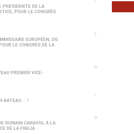
27/06/2011
CE-PRÉSIDENTE DE LA
STICE, POUR LE CONGRÈS
27/06/2011
OMMISSAIRE EUROPÉEN, DG
 POUR LE CONGRÈS DE LA
08/06/2011
EAU PREMIER VICE-
17/06/2009
N BATEAU … !
26/05/2009
DE ROMAIN CARAYOL À LA
CE DE LA FNUJA