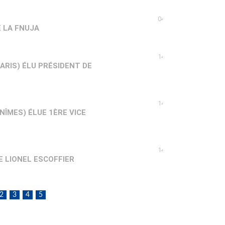
04/06/2008
 LA FNUJA
14/05/2008
PARIS) ÉLU PRÉSIDENT DE
14/05/2008
NÎMES) ÉLUE 1ÈRE VICE
14/05/2008
E LIONEL ESCOFFIER
2
3
4
5