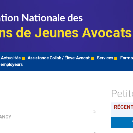
tion Nationale des
ns de Jeunes Avocats
Actualités
Assistance Collab / Élève-Avocat
Services
Forma
 employeurs
Peti
RÉCEN
26/04/2016
NANCY