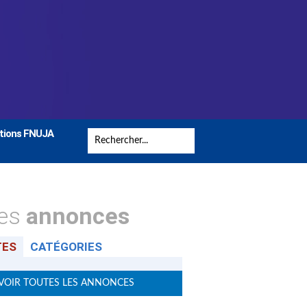
tions FNUJA
tes
annonces
TES
CATÉGORIES
VOIR TOUTES LES ANNONCES