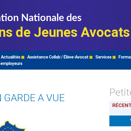
tion Nationale des
ns de Jeunes Avocats
Actualités
Assistance Collab / Élève-Avocat
Services
Forma
 employeurs
Peti
N GARDE A VUE
RÉCEN