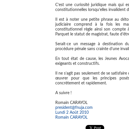
C’est une curiosité juridique mais qui 
constitutionnelles lorsqu’elles invalident d
Il est à noter une petite phrase au déto
judiciaire comprend à la fois les ma
constitutionnel règle ainsi son compte 
Parquet le statut de magistrat, faute d’êt
Serait-ce un message à destination d
procédure pénale sans crainte d’une inval
En tout état de cause,
les Jeunes Avocat
exigeants et constructifs.
Il ne s’agit pas seulement de se satisfair
œuvrer pour que les principes posés
concrètement et rapidement.
A suivre !
Romain CARAYOL
president@fnuja.com
Lundi 2 Août 2010
Romain CARAYOL