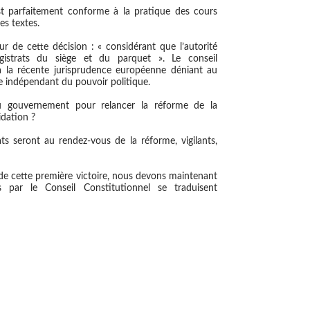
est parfaitement conforme à la pratique des cours
es textes.
ur de cette décision : « considérant que l’autorité
gistrats du siège et du parquet ». Le conseil
à la récente jurisprudence européenne déniant au
re indépendant du pouvoir politique.
u gouvernement pour relancer la réforme de la
idation ?
s seront au rendez-vous de la réforme, vigilants,
e de cette première victoire, nous devons maintenant
 par le Conseil Constitutionnel se traduisent