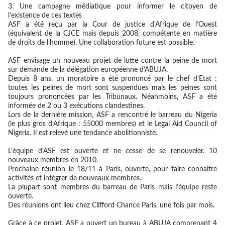
3. Une campagne médiatique pour informer le citoyen de
l’existence de ces textes
ASF a été reçu par la Cour de justice d’Afrique de l’Ouest
(équivalent de la CJCE mais depuis 2008, compétente en matière
de droits de l’homme). Une collaboration future est possible.
ASF envisage un nouveau projet de lutte contre la peine de mort
sur demande de la délégation européenne d’ABUJA.
Depuis 8 ans, un moratoire a été prononcé par le chef d’Etat :
toutes les peines de mort sont suspendues mais les peines sont
toujours prononcées par les Tribunaux. Néanmoins, ASF a été
informée de 2 ou 3 exécutions clandestines.
Lors de la dernière mission, ASF a rencontré le barreau du Nigeria
(le plus gros d’Afrique : 55000 membres) et le Legal Aid Council of
Nigeria. Il est relevé une tendance abolitionniste.
L’équipe d’ASF est ouverte et ne cesse de se renouveler. 10
nouveaux membres en 2010.
Prochaine réunion le 18/11 à Paris, ouverte, pour faire connaitre
activités et intégrer de nouveaux membres.
La plupart sont membres du barreau de Paris mais l’équipe reste
ouverte.
Des réunions ont lieu chez Clifford Chance Paris, une fois par mois.
Grâce à ce projet, ASF a ouvert un bureau à ABUJA comprenant 4