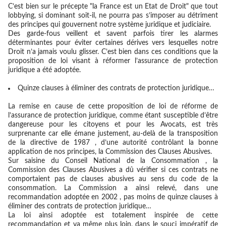
C’est bien sur le précepte "la France est un Etat de Droit" que tout
lobbying, si dominant soit-il, ne pourra pas s’imposer au détriment
des principes qui gouvernent notre système juridique et judiciaire.
Des garde-fous veillent et savent parfois tirer les alarmes
déterminantes pour éviter certaines dérives vers lesquelles notre
Droit n’a jamais voulu glisser. C’est bien dans ces conditions que la
proposition de loi visant à réformer l’assurance de protection
juridique a été adoptée.
Quinze clauses à éliminer des contrats de protection juridique
…
La remise en cause de cette proposition de loi de réforme de
l’assurance de protection juridique, comme étant susceptible d’être
dangereuse pour les citoyens et pour les Avocats, est très
surprenante car elle émane justement, au-delà de la transposition
de la directive de 1987 , d’une autorité contrôlant la bonne
application de nos principes, la Commission des Clauses Abusives.
Sur saisine du Conseil National de la Consommation , la
Commission des Clauses Abusives a dû vérifier si ces contrats ne
comportaient pas de clauses abusives au sens du code de la
consommation. La Commission a ainsi relevé, dans une
recommandation adoptée en 2002 , pas moins de quinze clauses à
éliminer des contrats de protection juridique…
La loi ainsi adoptée est totalement inspirée de cette
recommandation et va même plus loin, dans le souci impératif de