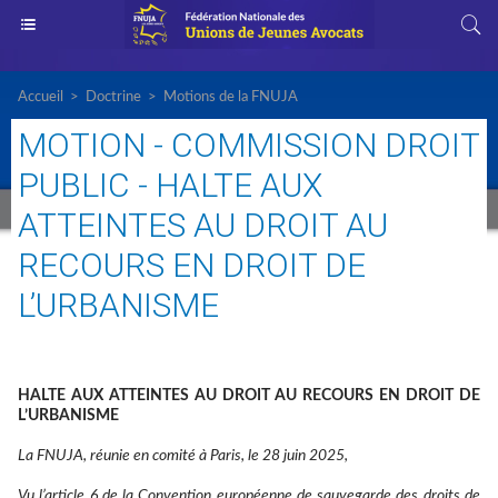
Accueil
>
Doctrine
>
Motions de la FNUJA
MOTION - COMMISSION DROIT
PUBLIC - HALTE AUX
ATTEINTES AU DROIT AU
RECOURS EN DROIT DE
L’URBANISME
HALTE AUX
ATTEINTES AU
DROIT AU RECOURS EN DROIT DE
L’URBANISME
La FNUJA, réunie en
comité
à Paris
,
le
28 juin 2025,
Vu
l’article 6 de la Convention européenne de sauvegarde des droits de