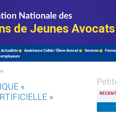
tion Nationale des
ns de Jeunes Avocats
Actualités
Assistance Collab / Élève-Avocat
Services
Forma
 employeurs
JA
Peti
QUE «
RÉCEN
RTIFICIELLE »