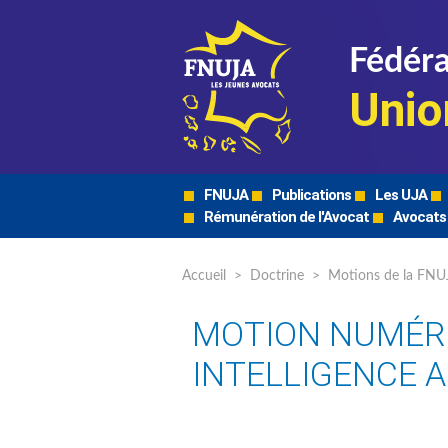
Fédéra
Unio
FNUJA
Publications
Les UJA
Rémunération de l'Avocat
Avocats
Accueil
>
Doctrine
>
Motions de la FNU
MOTION NUMÉRI
INTELLIGENCE A