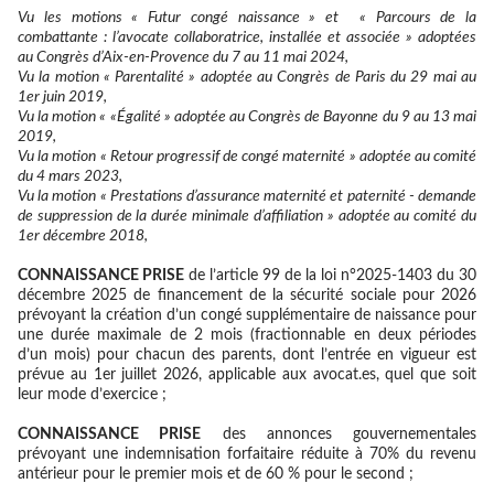
Vu les motions
« Futur congé naissance »
et
« Parcours de la
combattante : l’avocate collaboratrice, installée et associée »
adoptée
s
au
Congrès
d’Aix-en-Provence
du 7 au 11 mai 2024
,
Vu la motion
«
P
arentalité »
adoptée au
Congrès
de Paris
du 29 mai au
1er juin 2019
,
Vu la motion
« «
É
galité »
adoptée au
Congrès
de Bayonne
du 9 au 13 mai
2019,
Vu la motion
«
R
etour progressif de congé maternité »
adoptée au
comité
du 4 mars 2023,
Vu la motion
«
P
restations d’assurance maternité et paternité - demande
de suppression de la durée minimale d’affiliation
»
adoptée au
comité
du
1
er
décembre 2018,
CONNAISSANCE PRISE
de l’article 99 de la loi n°2025-1403 du 30
décembre 2025 de financement de la sécurité sociale pour 2026
prévoyant la création d’un congé supplémentaire de naissance pour
une durée maximale de 2 mois (fractionnable en deux périodes
d’un mois) pour chacun des parents, dont l’entrée en vigueur est
prévue au 1er juillet 2026, applicable aux avocat.es, quel que soit
leur mode d’exercice ;
CONNAISSANCE PRISE
des annonces gouvernementales
prévoyant une indemnisation forfaitaire réduite à 70% du revenu
antérieur pour le premier mois et de 60 % pour le second ;